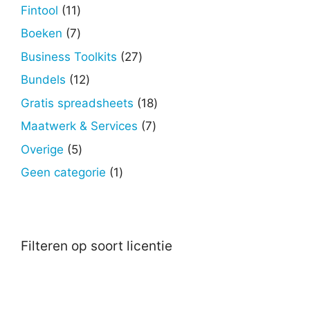
producten
11
Fintool
11
producten
7
Boeken
7
producten
27
Business Toolkits
27
producten
12
Bundels
12
producten
18
Gratis spreadsheets
18
producten
7
Maatwerk & Services
7
producten
5
Overige
5
producten
1
Geen categorie
1
product
Filteren op soort licentie