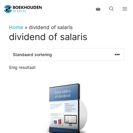
Ga
Me
naar
de
inhoud
Home
»
dividend of salaris
dividend of salaris
Enig resultaat