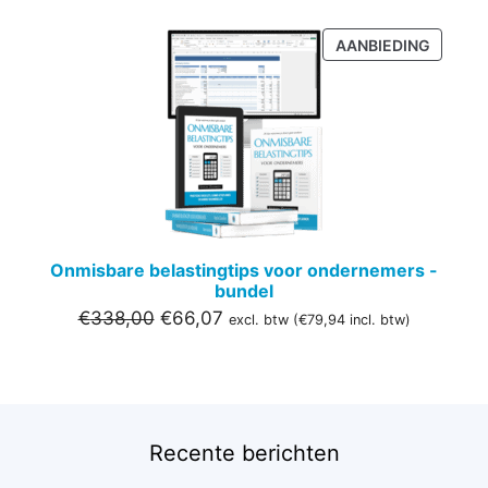
PRODU
AANBIEDING
IN
DE
UITVER
Onmisbare belastingtips voor ondernemers -
bundel
Oorspronkelijke
Huidige
€
338,00
€
66,07
excl. btw (
€
79,94
incl. btw)
prijs
prijs
was:
is:
€338,00.
€66,07.
Recente berichten