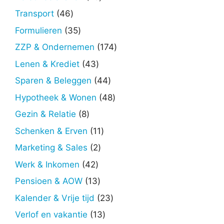
producten
46
Transport
46
producten
35
Formulieren
35
producten
174
ZZP & Ondernemen
174
producten
43
Lenen & Krediet
43
producten
44
Sparen & Beleggen
44
producten
48
Hypotheek & Wonen
48
producten
8
Gezin & Relatie
8
producten
11
Schenken & Erven
11
producten
2
Marketing & Sales
2
producten
42
Werk & Inkomen
42
producten
13
Pensioen & AOW
13
producten
23
Kalender & Vrije tijd
23
producten
13
Verlof en vakantie
13