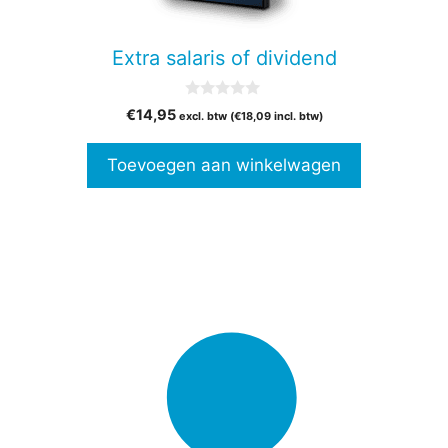
Extra salaris of dividend
0
€
14,95
excl. btw (
€
18,09
incl. btw)
v
a
n
Toevoegen aan winkelwagen
5