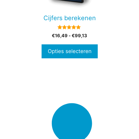
kan
gekozen
Cijfers berekenen
worden
op
5.00
Prijsklasse:
€
16,49
-
€
99,13
de
van 5
€16,49
productpagina
tot
Opties selecteren
€99,13