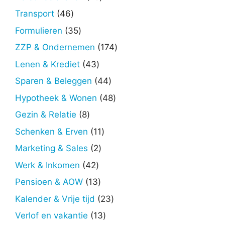
producten
46
Transport
46
producten
35
Formulieren
35
producten
174
ZZP & Ondernemen
174
producten
43
Lenen & Krediet
43
producten
44
Sparen & Beleggen
44
producten
48
Hypotheek & Wonen
48
producten
8
Gezin & Relatie
8
producten
11
Schenken & Erven
11
producten
2
Marketing & Sales
2
producten
42
Werk & Inkomen
42
producten
13
Pensioen & AOW
13
producten
23
Kalender & Vrije tijd
23
producten
13
Verlof en vakantie
13