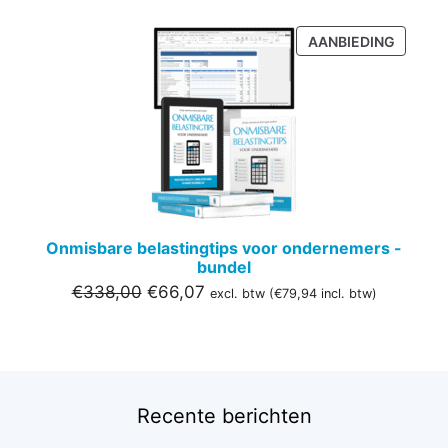
PRODU
AANBIEDING
IN
DE
UITVER
Onmisbare belastingtips voor ondernemers -
bundel
Oorspronkelijke
Huidige
€
338,00
€
66,07
excl. btw (
€
79,94
incl. btw)
prijs
prijs
was:
is:
€338,00.
€66,07.
Recente berichten