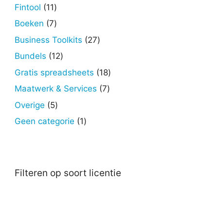
producten
11
Fintool
11
producten
7
Boeken
7
producten
27
Business Toolkits
27
producten
12
Bundels
12
producten
18
Gratis spreadsheets
18
producten
7
Maatwerk & Services
7
producten
5
Overige
5
producten
1
Geen categorie
1
product
Filteren op soort licentie