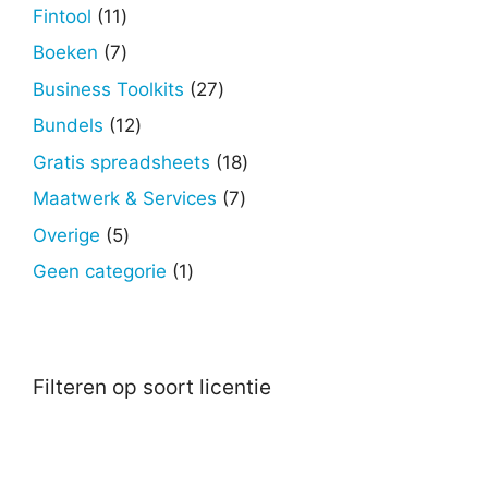
producten
11
Fintool
11
producten
7
Boeken
7
producten
27
Business Toolkits
27
producten
12
Bundels
12
producten
18
Gratis spreadsheets
18
producten
7
Maatwerk & Services
7
producten
5
Overige
5
producten
1
Geen categorie
1
product
Filteren op soort licentie