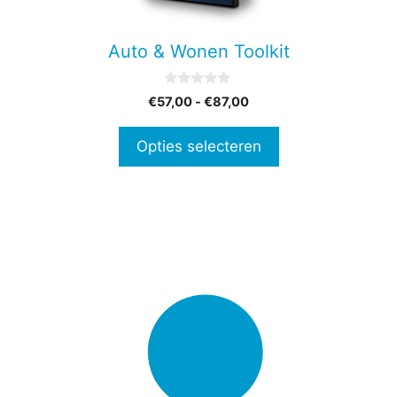
kan
gekozen
Auto & Wonen Toolkit
worden
op
0
Prijsklasse:
€
57,00
-
€
87,00
de
v
€57,00
a
productpagina
n
tot
Opties selecteren
5
€87,00