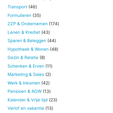
producten
46
Transport
46
producten
35
Formulieren
35
producten
174
ZZP & Ondernemen
174
producten
43
Lenen & Krediet
43
producten
44
Sparen & Beleggen
44
producten
48
Hypotheek & Wonen
48
producten
8
Gezin & Relatie
8
producten
11
Schenken & Erven
11
producten
2
Marketing & Sales
2
producten
42
Werk & Inkomen
42
producten
13
Pensioen & AOW
13
producten
23
Kalender & Vrije tijd
23
producten
13
Verlof en vakantie
13