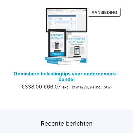
PRODU
AANBIEDING
IN
DE
UITVER
Onmisbare belastingtips voor ondernemers -
bundel
Oorspronkelijke
Huidige
€
338,00
€
66,07
excl. btw (
€
79,94
incl. btw)
prijs
prijs
was:
is:
€338,00.
€66,07.
Recente berichten