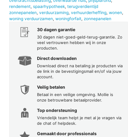
overdrachtsbelasting
,
overwaarde huis
,
prijsplafond
,
rendement
,
spaarhypotheek
,
terugverdientijd
zonnepanelen
,
verduurzaming
,
verhuurderheffing
,
wonen
,
woning verduurzamen
,
woningforfait
,
zonnepanelen
30 dagen garantie
30 dagen niet-goed-geld-terug-garantie. Zo
veel vertrouwen hebben wij in onze
producten.
Direct downloaden
Download direct na betaling je producten via
de link in de bevestigingsmail en/of via jouw
account.
Veilig betalen
Betaal in een veilige omgeving. Mollie is
onze betrouwbare betaalprovider.
Top ondersteuning
Vriendelijk team helpt je met al je vragen via
de chat of helpdesk.
Gemaakt door professionals