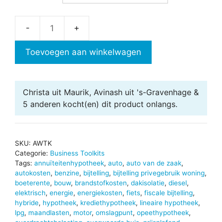
Auto
&
Toevoegen aan winkelwagen
Wonen
Toolkit
aantal
Christa uit Maurik, Avinash uit 's-Gravenhage &
5 anderen
kocht(en) dit product onlangs.
SKU:
AWTK
Categorie:
Business Toolkits
Tags:
annuïteitenhypotheek
,
auto
,
auto van de zaak
,
autokosten
,
benzine
,
bijtelling
,
bijtelling privegebruik woning
,
boeterente
,
bouw
,
brandstofkosten
,
dakisolatie
,
diesel
,
elektrisch
,
energie
,
energiekosten
,
fiets
,
fiscale bijtelling
,
hybride
,
hypotheek
,
krediethypotheek
,
lineaire hypotheek
,
lpg
,
maandlasten
,
motor
,
omslagpunt
,
opeethypotheek
,