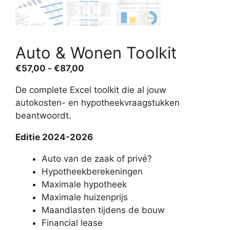
Auto & Wonen Toolkit
Prijsklasse:
€
57,00
-
€
87,00
€57,00
De complete Excel toolkit die al jouw
tot
autokosten- en hypotheekvraagstukken
€87,00
beantwoordt.
Editie 2024-2026
Auto van de zaak of privé?
Hypotheekberekeningen
Maximale hypotheek
Maximale huizenprijs
Maandlasten tijdens de bouw
Financial lease