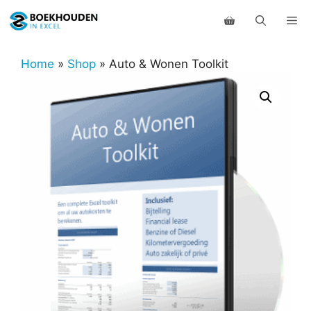
Ga
Me
naar
de
inhoud
Home
»
Shop
»
Auto & Wonen Toolkit