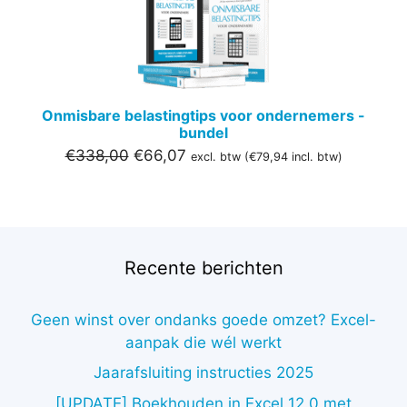
Onmisbare belastingtips voor ondernemers -
bundel
Oorspronkelijke
Huidige
€
338,00
€
66,07
excl. btw (
€
79,94
incl. btw)
prijs
prijs
was:
is:
€338,00.
€66,07.
Recente berichten
Geen winst over ondanks goede omzet? Excel-
aanpak die wél werkt
Jaarafsluiting instructies 2025
[UPDATE] Boekhouden in Excel 12.0 met