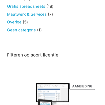
producten
18
Gratis spreadsheets
18
producten
7
Maatwerk & Services
7
producten
5
Overige
5
producten
1
Geen categorie
1
product
Filteren op soort licentie
PRODU
AANBIEDING
IN
DE
UITVER