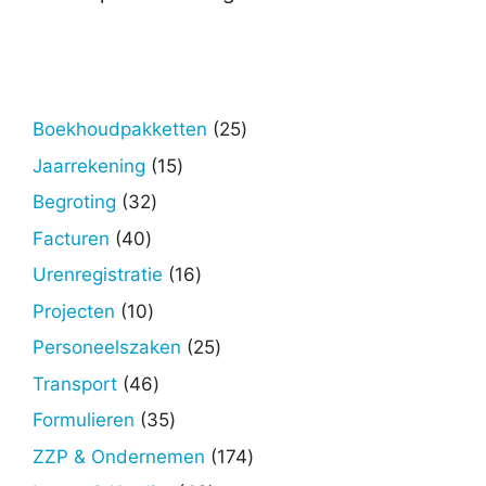
25
Boekhoudpakketten
25
producten
15
Jaarrekening
15
producten
32
Begroting
32
producten
40
Facturen
40
producten
16
Urenregistratie
16
producten
10
Projecten
10
producten
25
Personeelszaken
25
producten
46
Transport
46
producten
35
Formulieren
35
producten
174
ZZP & Ondernemen
174
producten