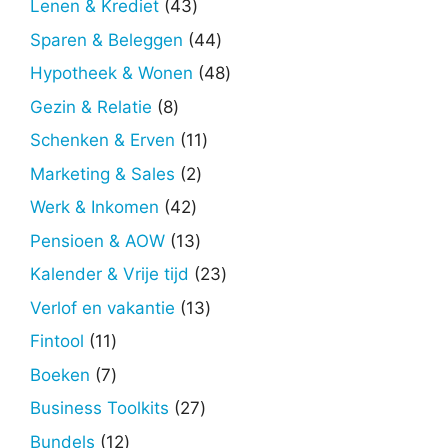
43
Lenen & Krediet
43
producten
44
Sparen & Beleggen
44
producten
48
Hypotheek & Wonen
48
producten
8
Gezin & Relatie
8
producten
11
Schenken & Erven
11
producten
2
Marketing & Sales
2
producten
42
Werk & Inkomen
42
producten
13
Pensioen & AOW
13
producten
23
Kalender & Vrije tijd
23
producten
13
Verlof en vakantie
13
producten
11
Fintool
11
producten
7
Boeken
7
producten
27
Business Toolkits
27
producten
12
Bundels
12