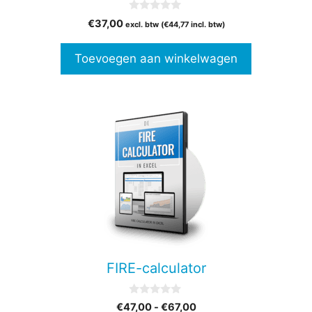
0
€
37,00
excl. btw (
€
44,77
incl. btw)
v
a
n
Toevoegen aan winkelwagen
5
Dit
product
heeft
meerdere
variaties.
Deze
optie
kan
gekozen
FIRE-calculator
worden
op
0
Prijsklasse:
€
47,00
-
€
67,00
de