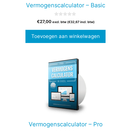
Vermogenscalculator – Basic
0
€
27,00
excl. btw (
€
32,67
incl. btw)
v
a
n
Toevoegen aan winkelwagen
5
Vermogenscalculator – Pro