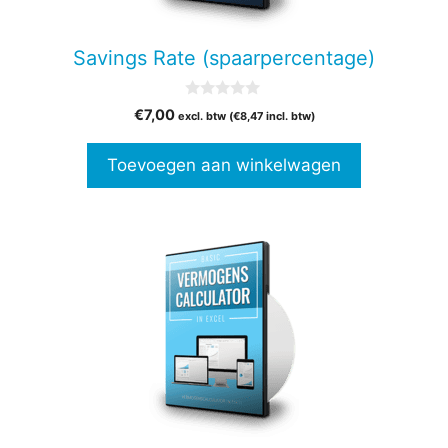
Savings Rate (spaarpercentage)
0
€
7,00
excl. btw (
€
8,47
incl. btw)
v
a
n
Toevoegen aan winkelwagen
5