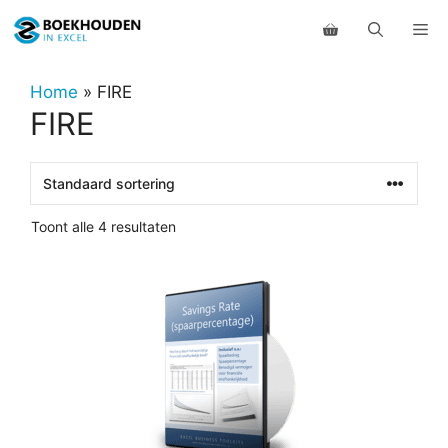
Ga
Me
naar
de
inhoud
Home
»
FIRE
FIRE
Toont alle 4 resultaten