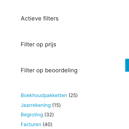
Deze
optie
kan
Actieve filters
gekoz
worde
op
Filter op prijs
de
produc
Filter op beoordeling
25
Boekhoudpakketten
25
producten
15
Jaarrekening
15
producten
32
Begroting
32
producten
40
Facturen
40