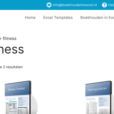
info@boekhoudeninexcel.nl
Hel
Home
Excel Templates
Boekhouden in Ex
»
fitness
tness
le 2 resultaten
t
ere
es.