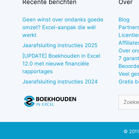
Recente berichten
Over
Geen winst over ondanks goede
Blog
omzet? Excel-aanpak die wél
Partner
werkt
Licentie
Affiliate
Jaarafsluiting instructies 2025
Over on
[UPDATE] Boekhouden in Excel
7 garant
12.0 met nieuwe financiële
Beoorde
rapportages
Veel ge
Gratis 
Jaarafsluiting instructies 2024
Zoek
naar:
© 2011