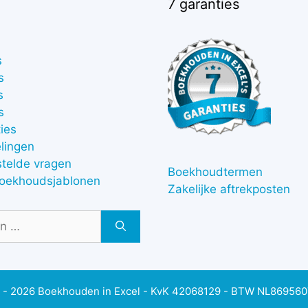
7 garanties
s
s
s
s
ies
lingen
stelde vragen
Boekhoudtermen
boekhoudsjablonen
Zakelijke aftrekposten
 - 2026 Boekhouden in Excel - KvK 42068129 - BTW NL86956