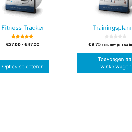
en
Fitness Tracker
Trainingsplan
n
5.00
0
Prijsklasse:
€
27,00
-
€
47,00
€
9,75
excl. btw (
€
11,80
in
van 5
v
€27,00
a
tpagina
n
tot
Toevoegen aa
5
€47,00
Opties selecteren
winkelwagen