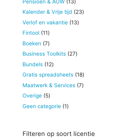
13
Pensioen & AOW
13
producten
23
Kalender & Vrije tijd
23
producten
13
Verlof en vakantie
13
producten
11
Fintool
11
producten
7
Boeken
7
producten
27
Business Toolkits
27
producten
12
Bundels
12
producten
18
Gratis spreadsheets
18
producten
7
Maatwerk & Services
7
producten
5
Overige
5
producten
1
Geen categorie
1
product
Filteren op soort licentie