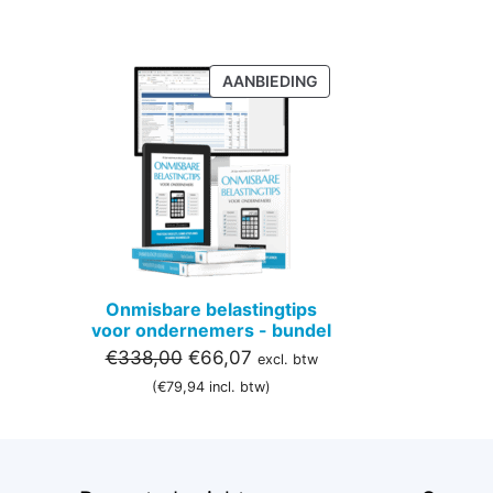
PRODUCT
AANBIEDING
IN
DE
UITVERKOOP
Onmisbare belastingtips
voor ondernemers - bundel
Oorspronkelijke
Huidige
€
338,00
€
66,07
excl. btw
prijs
prijs
(
€
79,94
incl. btw)
was:
is:
€338,00.
€66,07.