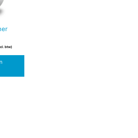
ner
cl. btw)
n