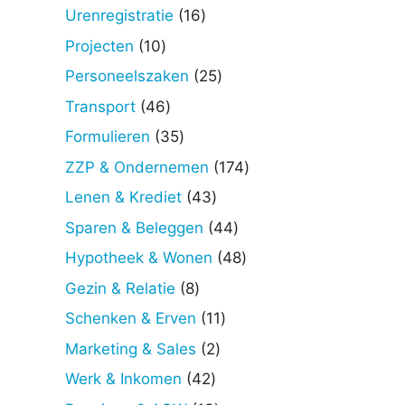
producten
16
Urenregistratie
16
producten
10
Projecten
10
producten
25
Personeelszaken
25
producten
46
Transport
46
producten
35
Formulieren
35
producten
174
ZZP & Ondernemen
174
producten
43
Lenen & Krediet
43
producten
44
Sparen & Beleggen
44
producten
48
Hypotheek & Wonen
48
producten
8
Gezin & Relatie
8
producten
11
Schenken & Erven
11
producten
2
Marketing & Sales
2
producten
42
Werk & Inkomen
42
producten