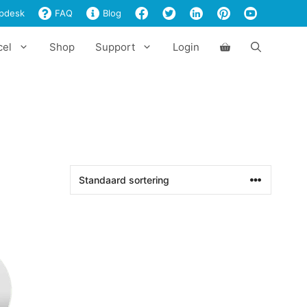
pdesk
FAQ
Blog
cel
Shop
Support
Login