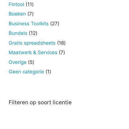
producten
11
Fintool
11
producten
7
Boeken
7
producten
27
Business Toolkits
27
producten
12
Bundels
12
producten
18
Gratis spreadsheets
18
producten
7
Maatwerk & Services
7
producten
5
Overige
5
producten
1
Geen categorie
1
product
Filteren op soort licentie