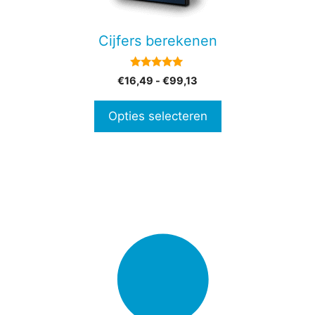
kan
gekozen
Cijfers berekenen
worden
op
5.00
Prijsklasse:
€
16,49
-
€
99,13
de
van 5
€16,49
productpagina
tot
Opties selecteren
€99,13