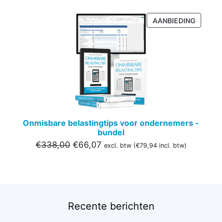
PRODU
AANBIEDING
IN
DE
UITVER
Onmisbare belastingtips voor ondernemers -
bundel
Oorspronkelijke
Huidige
€
338,00
€
66,07
excl. btw (
€
79,94
incl. btw)
prijs
prijs
was:
is:
€338,00.
€66,07.
Recente berichten