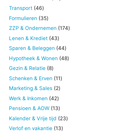
producten
46
Transport
46
producten
35
Formulieren
35
producten
174
ZZP & Ondernemen
174
producten
43
Lenen & Krediet
43
producten
44
Sparen & Beleggen
44
producten
48
Hypotheek & Wonen
48
producten
8
Gezin & Relatie
8
producten
11
Schenken & Erven
11
producten
2
Marketing & Sales
2
producten
42
Werk & Inkomen
42
producten
13
Pensioen & AOW
13
producten
23
Kalender & Vrije tijd
23
producten
13
Verlof en vakantie
13