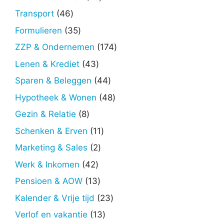
producten
46
Transport
46
producten
35
Formulieren
35
producten
174
ZZP & Ondernemen
174
producten
43
Lenen & Krediet
43
producten
44
Sparen & Beleggen
44
producten
48
Hypotheek & Wonen
48
producten
8
Gezin & Relatie
8
producten
11
Schenken & Erven
11
producten
2
Marketing & Sales
2
producten
42
Werk & Inkomen
42
producten
13
Pensioen & AOW
13
producten
23
Kalender & Vrije tijd
23
producten
13
Verlof en vakantie
13