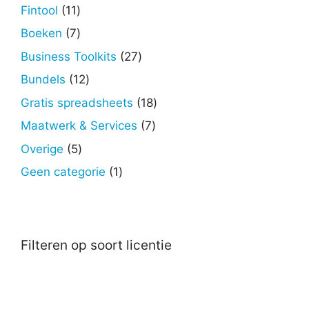
producten
11
Fintool
11
producten
7
Boeken
7
producten
27
Business Toolkits
27
producten
12
Bundels
12
producten
18
Gratis spreadsheets
18
producten
7
Maatwerk & Services
7
producten
5
Overige
5
producten
1
Geen categorie
1
product
Filteren op soort licentie