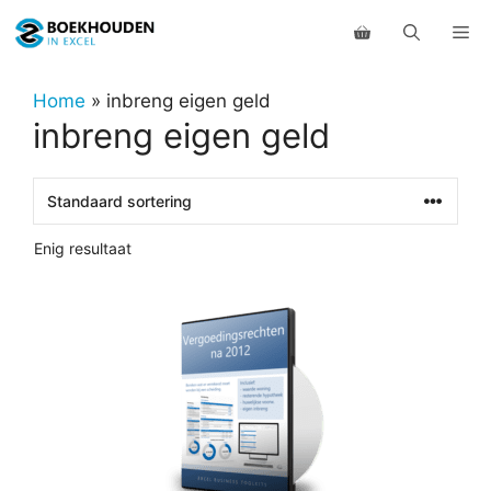
Ga
Me
naar
de
inhoud
Home
»
inbreng eigen geld
inbreng eigen geld
Enig resultaat