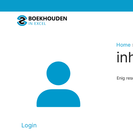
Ga
naar
de
inhoud
Home
in
Enig res
Dit
produc
heeft
meerd
Login
variati