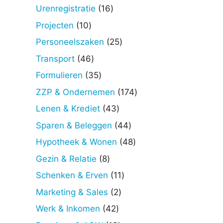
producten
16
Urenregistratie
16
producten
10
Projecten
10
producten
25
Personeelszaken
25
producten
46
Transport
46
producten
35
Formulieren
35
producten
174
ZZP & Ondernemen
174
producten
43
Lenen & Krediet
43
producten
44
Sparen & Beleggen
44
producten
48
Hypotheek & Wonen
48
producten
8
Gezin & Relatie
8
producten
11
Schenken & Erven
11
producten
2
Marketing & Sales
2
producten
42
Werk & Inkomen
42
producten