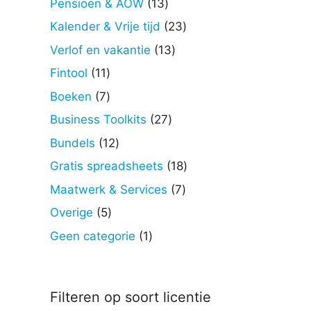
13
Pensioen & AOW
13
producten
23
Kalender & Vrije tijd
23
producten
13
Verlof en vakantie
13
producten
11
Fintool
11
producten
7
Boeken
7
producten
27
Business Toolkits
27
producten
12
Bundels
12
producten
18
Gratis spreadsheets
18
producten
7
Maatwerk & Services
7
producten
5
Overige
5
producten
1
Geen categorie
1
product
Filteren op soort licentie