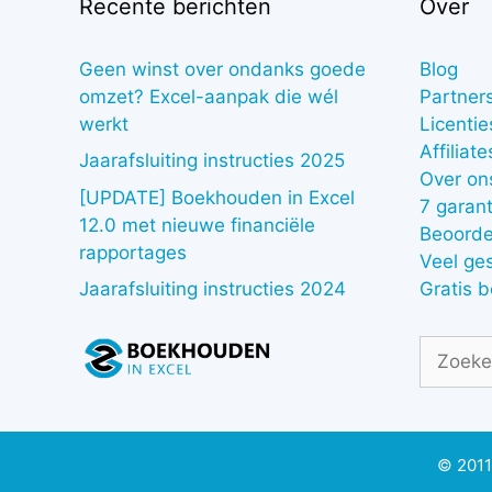
Recente berichten
Over
Geen winst over ondanks goede
Blog
omzet? Excel-aanpak die wél
Partner
werkt
Licentie
Affiliate
Jaarafsluiting instructies 2025
Over on
[UPDATE] Boekhouden in Excel
7 garant
12.0 met nieuwe financiële
Beoorde
rapportages
Veel ge
Gratis 
Jaarafsluiting instructies 2024
Zoek
naar:
© 2011