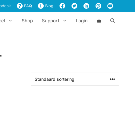
pdesk
FAQ
Blog
cel
Shop
Support
Login
r