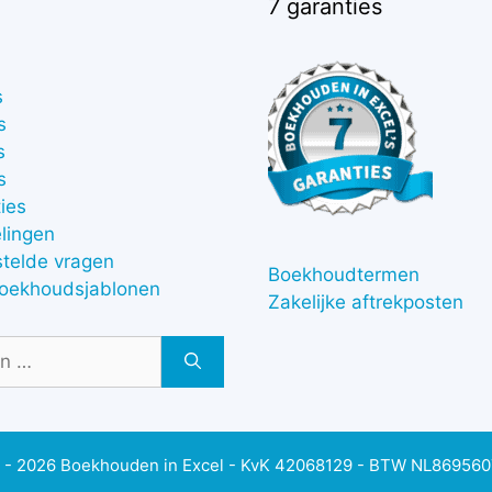
7 garanties
s
s
s
s
ies
lingen
stelde vragen
Boekhoudtermen
boekhoudsjablonen
Zakelijke aftrekposten
 - 2026 Boekhouden in Excel - KvK 42068129 - BTW NL86956