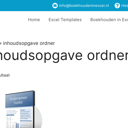
info@boekhoudeninexcel.nl
Hel
Home
Excel Templates
Boekhouden in Ex
»
inhoudsopgave ordner
houdsopgave ordne
ultaat
t
ere
es.