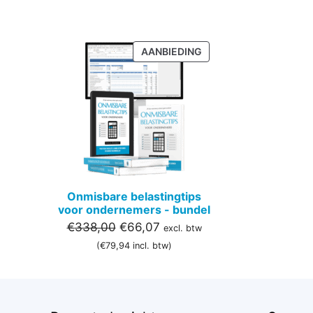
PRODUCT
AANBIEDING
IN
DE
UITVERKOOP
Onmisbare belastingtips
voor ondernemers - bundel
Oorspronkelijke
Huidige
€
338,00
€
66,07
excl. btw
prijs
prijs
(
€
79,94
incl. btw)
was:
is:
€338,00.
€66,07.