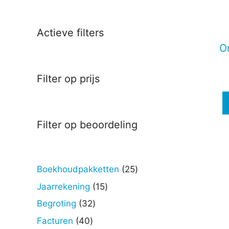
Deze
optie
kan
Actieve filters
gekoz
O
worde
op
Filter op prijs
de
produc
Filter op beoordeling
25
Boekhoudpakketten
25
producten
15
Jaarrekening
15
producten
32
Begroting
32
producten
40
Facturen
40