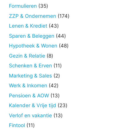
producten
35
Formulieren
35
producten
174
ZZP & Ondernemen
174
producten
43
Lenen & Krediet
43
producten
44
Sparen & Beleggen
44
producten
48
Hypotheek & Wonen
48
producten
8
Gezin & Relatie
8
producten
11
Schenken & Erven
11
producten
2
Marketing & Sales
2
producten
42
Werk & Inkomen
42
producten
13
Pensioen & AOW
13
producten
23
Kalender & Vrije tijd
23
producten
13
Verlof en vakantie
13
producten
11
Fintool
11
producten