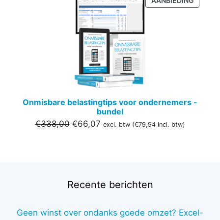
AANBIEDING
IN
DE
UITVER
Onmisbare belastingtips voor ondernemers -
bundel
Oorspronkelijke
Huidige
€
338,00
€
66,07
excl. btw (
€
79,94
incl. btw)
prijs
prijs
was:
is:
€338,00.
€66,07.
Recente berichten
Geen winst over ondanks goede omzet? Excel-