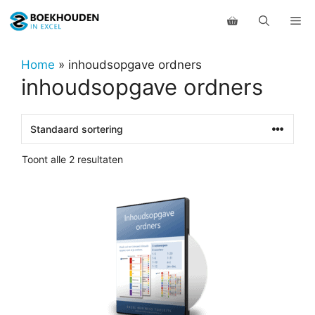
Ga
Me
naar
de
inhoud
Home
»
inhoudsopgave ordners
inhoudsopgave ordners
Toont alle 2 resultaten