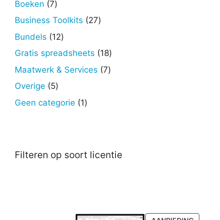
7
Boeken
7
producten
27
Business Toolkits
27
producten
12
Bundels
12
producten
18
Gratis spreadsheets
18
producten
7
Maatwerk & Services
7
producten
5
Overige
5
producten
1
Geen categorie
1
product
Filteren op soort licentie
PRODU