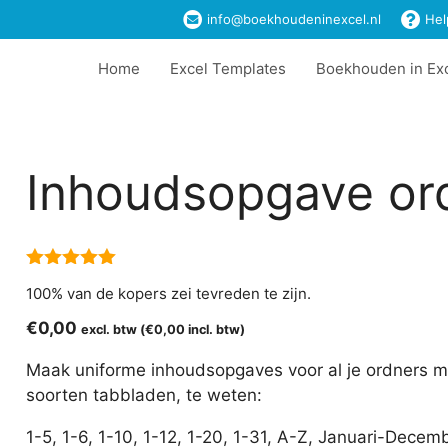
info@boekhoudeninexcel.nl
Hel
Home
Excel Templates
Boekhouden in Ex
Inhoudsopgave or
5.00
van 5
100% van de kopers zei tevreden te zijn.
€
0,00
excl. btw (
€
0,00
incl. btw)
Maak uniforme inhoudsopgaves voor al je ordners met
soorten tabbladen, te weten:
1-5, 1-6, 1-10, 1-12, 1-20, 1-31, A-Z, Januari-Decem