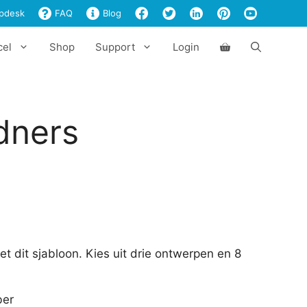
aantal
pdesk
FAQ
Blog
cel
Shop
Support
Login
dners
 dit sjabloon. Kies uit drie ontwerpen en 8
ber