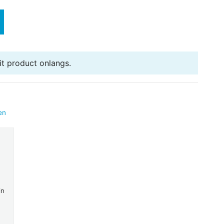
t product onlangs.
en
in