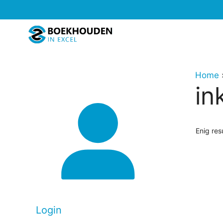
Ga
naar
de
inhoud
Home
in
Enig res
Login