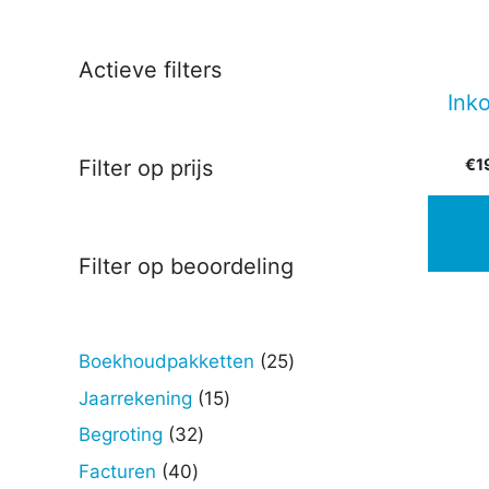
Actieve filters
Ink
€
1
Filter op prijs
Filter op beoordeling
25
Boekhoudpakketten
25
producten
15
Jaarrekening
15
producten
32
Begroting
32
producten
40
Facturen
40