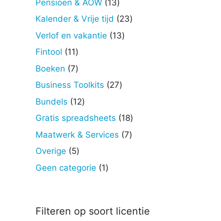
13
Pensioen & AOW
13
producten
23
Kalender & Vrije tijd
23
producten
13
Verlof en vakantie
13
producten
11
Fintool
11
producten
7
Boeken
7
producten
27
Business Toolkits
27
producten
12
Bundels
12
producten
18
Gratis spreadsheets
18
producten
7
Maatwerk & Services
7
producten
5
Overige
5
producten
1
Geen categorie
1
product
Filteren op soort licentie