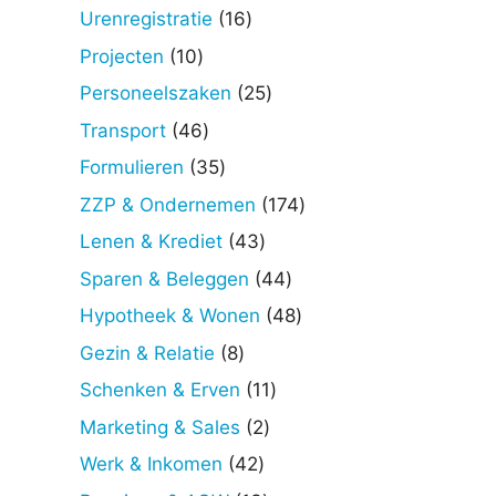
producten
16
Urenregistratie
16
producten
10
Projecten
10
producten
25
Personeelszaken
25
producten
46
Transport
46
producten
35
Formulieren
35
producten
174
ZZP & Ondernemen
174
producten
43
Lenen & Krediet
43
producten
44
Sparen & Beleggen
44
producten
48
Hypotheek & Wonen
48
producten
8
Gezin & Relatie
8
producten
11
Schenken & Erven
11
producten
2
Marketing & Sales
2
producten
42
Werk & Inkomen
42
producten