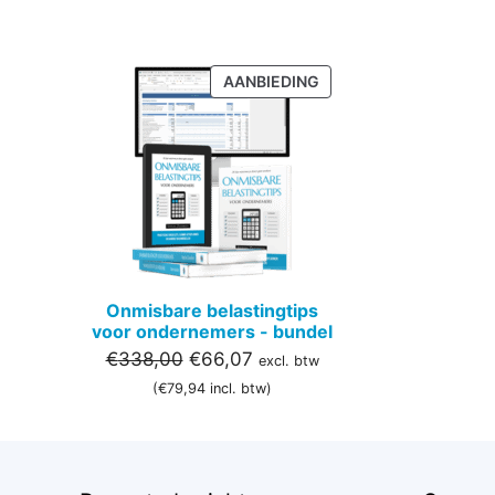
PRODUCT
AANBIEDING
IN
DE
UITVERKOOP
Onmisbare belastingtips
voor ondernemers - bundel
Oorspronkelijke
Huidige
€
338,00
€
66,07
excl. btw
prijs
prijs
(
€
79,94
incl. btw)
was:
is:
€338,00.
€66,07.