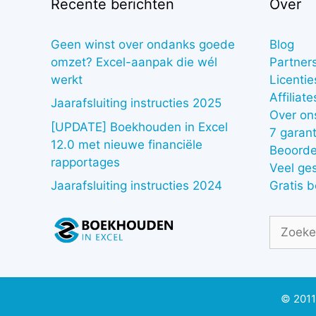
Recente berichten
Over
Geen winst over ondanks goede
Blog
omzet? Excel-aanpak die wél
Partner
werkt
Licentie
Affiliate
Jaarafsluiting instructies 2025
Over on
[UPDATE] Boekhouden in Excel
7 garant
12.0 met nieuwe financiële
Beoorde
rapportages
Veel ge
Gratis 
Jaarafsluiting instructies 2024
Zoek
naar:
© 2011