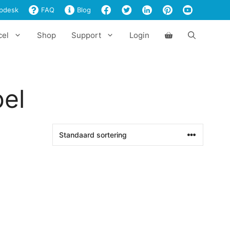
pdesk
FAQ
Blog
cel
Shop
Support
Login
el