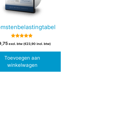
omstenbelastingtabel
5.00
9,75
excl. btw (
€
23,90
incl. btw)
van 5
Toevoegen aan
winkelwagen