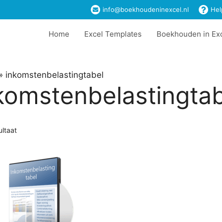
info@boekhoudeninexcel.nl
Hel
Home
Excel Templates
Boekhouden in Ex
»
inkomstenbelastingtabel
komstenbelastingtab
ultaat