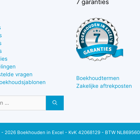
7 garanties
s
s
s
s
ies
lingen
stelde vragen
Boekhoudtermen
boekhoudsjablonen
Zakelijke aftrekposten
 - 2026 Boekhouden in Excel - KvK 42068129 - BTW NL86956