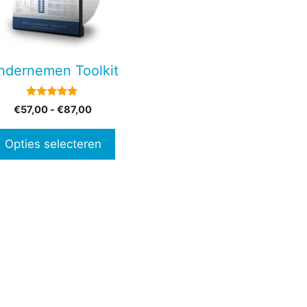
en
ndernemen Toolkit
n
4.80
Prijsklasse:
€
57,00
-
€
87,00
van 5
€57,00
tpagina
tot
Opties selecteren
€87,00