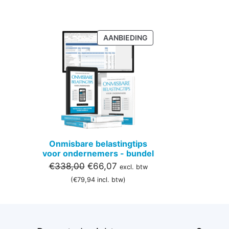
PRODUCT
AANBIEDING
IN
DE
UITVERKOOP
Onmisbare belastingtips
voor ondernemers - bundel
Oorspronkelijke
Huidige
€
338,00
€
66,07
excl. btw
prijs
prijs
(
€
79,94
incl. btw)
was:
is:
€338,00.
€66,07.