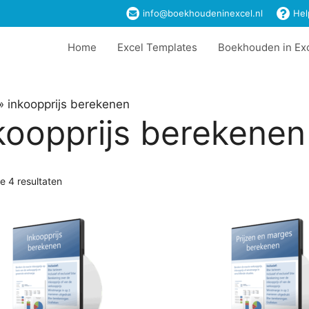
info@boekhoudeninexcel.nl
Hel
Home
Excel Templates
Boekhouden in Ex
»
inkoopprijs berekenen
koopprijs berekenen
le 4 resultaten