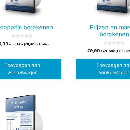
koopprijs berekenen
Prijzen en ma
berekenen
0
7,00
excl. btw (
€
8,47
incl. btw)
v
0
a
€
9,90
excl. btw (
€
11,98
in
v
n
a
5
n
Toevoegen aan
Toevoegen aa
5
winkelwagen
winkelwagen
t
ere
es.