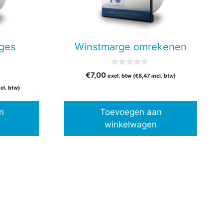
rges
Winstmarge omrekenen
0
€
7,00
excl. btw (
€
8,47
incl. btw)
v
a
cl. btw)
n
5
n
Toevoegen aan
winkelwagen