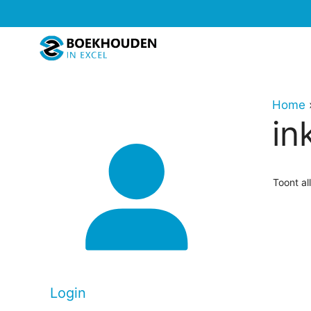
Ga
naar
de
inhoud
Home
in
Toont al
Login