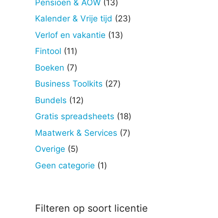
13
Pensioen & AOW
13
producten
23
Kalender & Vrije tijd
23
producten
13
Verlof en vakantie
13
producten
11
Fintool
11
producten
7
Boeken
7
producten
27
Business Toolkits
27
producten
12
Bundels
12
producten
18
Gratis spreadsheets
18
producten
7
Maatwerk & Services
7
producten
5
Overige
5
producten
1
Geen categorie
1
product
Filteren op soort licentie