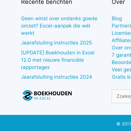
Recente berichten
Over
Geen winst over ondanks goede
Blog
omzet? Excel-aanpak die wél
Partner
werkt
Licentie
Affiliate
Jaarafsluiting instructies 2025
Over on
[UPDATE] Boekhouden in Excel
7 garant
12.0 met nieuwe financiële
Beoorde
rapportages
Veel ge
Gratis 
Jaarafsluiting instructies 2024
Zoek
naar:
© 2011