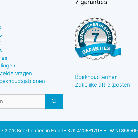
7 garanties
s
s
s
s
ies
lingen
stelde vragen
Boekhoudtermen
boekhoudsjablonen
Zakelijke aftrekposten
 - 2026 Boekhouden in Excel - KvK 42068129 - BTW NL86956