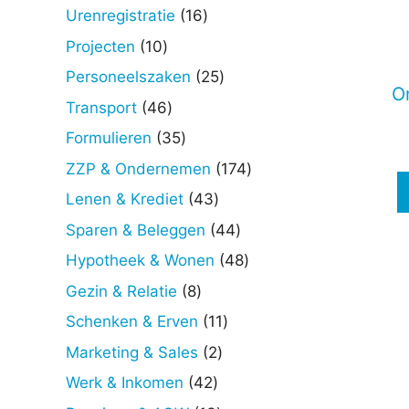
producten
Deze
16
Urenregistratie
16
optie
producten
10
Projecten
10
kan
producten
25
Personeelszaken
25
gekoz
O
producten
worde
46
Transport
46
op
producten
35
Formulieren
35
de
producten
174
ZZP & Ondernemen
174
produc
producten
43
Lenen & Krediet
43
producten
44
Sparen & Beleggen
44
producten
48
Hypotheek & Wonen
48
producten
8
Gezin & Relatie
8
producten
11
Schenken & Erven
11
producten
2
Marketing & Sales
2
producten
42
Werk & Inkomen
42
producten