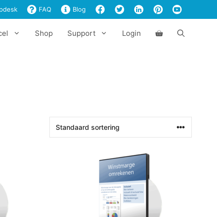
pdesk
FAQ
Blog
cel
Shop
Support
Login