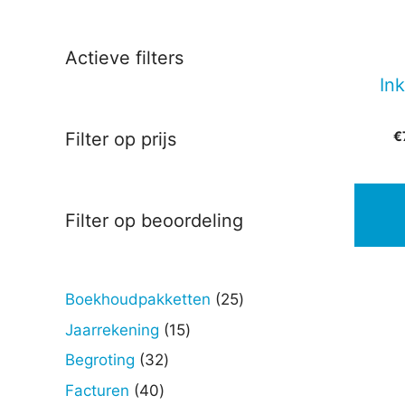
Actieve filters
In
€
Filter op prijs
Filter op beoordeling
25
Boekhoudpakketten
25
Dit
producten
produc
15
Jaarrekening
15
heeft
producten
32
Begroting
32
meerd
producten
40
Facturen
40
variati