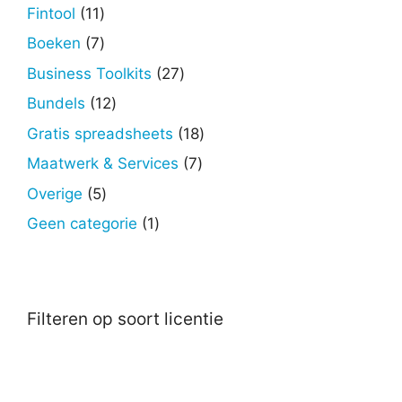
producten
11
Fintool
11
producten
7
Boeken
7
producten
27
Business Toolkits
27
producten
12
Bundels
12
producten
18
Gratis spreadsheets
18
producten
7
Maatwerk & Services
7
producten
5
Overige
5
producten
1
Geen categorie
1
product
Filteren op soort licentie