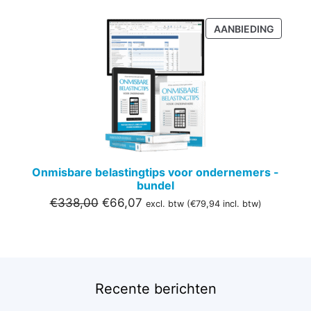
PRODU
AANBIEDING
IN
DE
UITVER
Onmisbare belastingtips voor ondernemers -
bundel
Oorspronkelijke
Huidige
€
338,00
€
66,07
excl. btw (
€
79,94
incl. btw)
prijs
prijs
was:
is:
€338,00.
€66,07.
Recente berichten