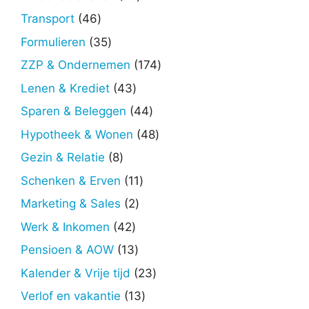
producten
46
Transport
46
producten
35
Formulieren
35
producten
174
ZZP & Ondernemen
174
producten
43
Lenen & Krediet
43
producten
44
Sparen & Beleggen
44
producten
48
Hypotheek & Wonen
48
producten
8
Gezin & Relatie
8
producten
11
Schenken & Erven
11
producten
2
Marketing & Sales
2
producten
42
Werk & Inkomen
42
producten
13
Pensioen & AOW
13
producten
23
Kalender & Vrije tijd
23
producten
13
Verlof en vakantie
13