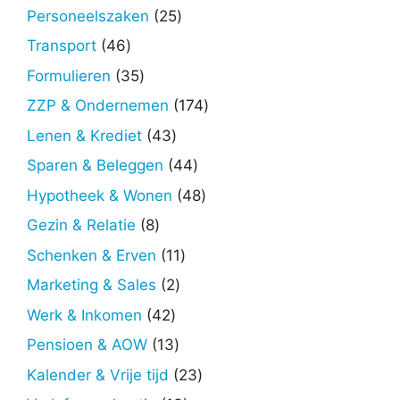
producten
25
Personeelszaken
25
producten
46
Transport
46
producten
35
Formulieren
35
producten
174
ZZP & Ondernemen
174
producten
43
Lenen & Krediet
43
producten
44
Sparen & Beleggen
44
producten
48
Hypotheek & Wonen
48
producten
8
Gezin & Relatie
8
producten
11
Schenken & Erven
11
producten
2
Marketing & Sales
2
producten
42
Werk & Inkomen
42
producten
13
Pensioen & AOW
13
producten
23
Kalender & Vrije tijd
23
producten