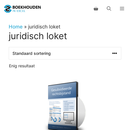
Ga
Me
naar
de
inhoud
Home
»
juridisch loket
juridisch loket
Enig resultaat