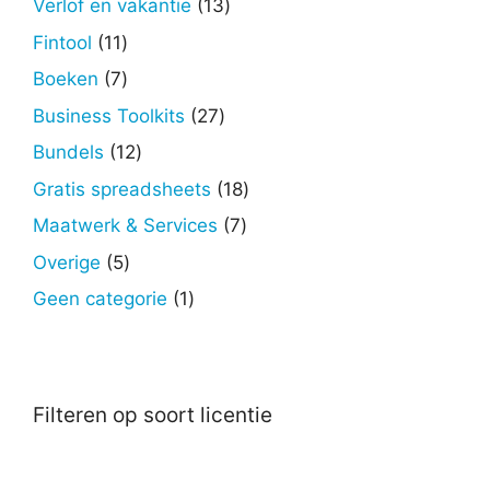
13
Verlof en vakantie
13
producten
11
Fintool
11
producten
7
Boeken
7
producten
27
Business Toolkits
27
producten
12
Bundels
12
producten
18
Gratis spreadsheets
18
producten
7
Maatwerk & Services
7
producten
5
Overige
5
producten
1
Geen categorie
1
product
Filteren op soort licentie