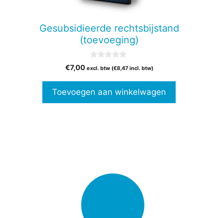
Gesubsidieerde rechtsbijstand
(toevoeging)
0
€
7,00
excl. btw (
€
8,47
incl. btw)
v
a
n
Toevoegen aan winkelwagen
5