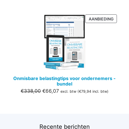
PRODU
AANBIEDING
IN
DE
UITVER
Onmisbare belastingtips voor ondernemers -
bundel
Oorspronkelijke
Huidige
€
338,00
€
66,07
excl. btw (
€
79,94
incl. btw)
prijs
prijs
was:
is:
€338,00.
€66,07.
Recente berichten