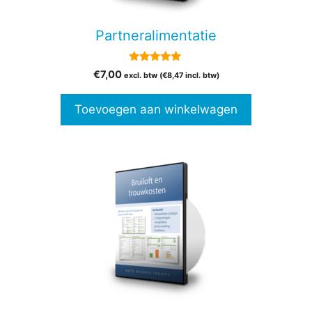
Partneralimentatie
5.00
€
7,00
excl. btw (
€
8,47
incl. btw)
van 5
Toevoegen aan winkelwagen
Dit
product
heeft
meerdere
variaties.
Deze
optie
kan
gekozen