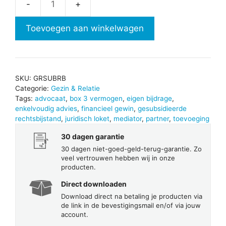
Gesubsidieerde
rechtsbijstand
Toevoegen aan winkelwagen
(toevoeging)
aantal
SKU:
GRSUBRB
Categorie:
Gezin & Relatie
Tags:
advocaat
,
box 3 vermogen
,
eigen bijdrage
,
enkelvoudig advies
,
financieel gewin
,
gesubsidieerde
rechtsbijstand
,
juridisch loket
,
mediator
,
partner
,
toevoeging
30 dagen garantie
30 dagen niet-goed-geld-terug-garantie. Zo
veel vertrouwen hebben wij in onze
producten.
Direct downloaden
Download direct na betaling je producten via
de link in de bevestigingsmail en/of via jouw
account.