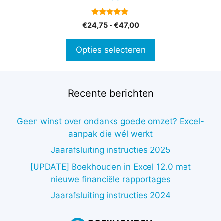
op
de
5.00
Prijsklasse:
€
24,75
-
€
47,00
productpagina
van 5
€24,75
tot
Opties selecteren
€47,00
Recente berichten
Geen winst over ondanks goede omzet? Excel-
aanpak die wél werkt
Jaarafsluiting instructies 2025
[UPDATE] Boekhouden in Excel 12.0 met
nieuwe financiële rapportages
Jaarafsluiting instructies 2024