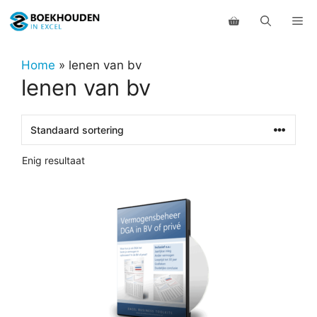
Ga
Me
naar
de
inhoud
Home
»
lenen van bv
lenen van bv
Enig resultaat