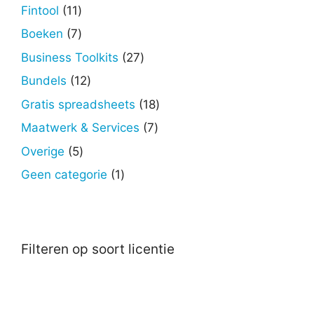
producten
11
Fintool
11
producten
7
Boeken
7
producten
27
Business Toolkits
27
producten
12
Bundels
12
producten
18
Gratis spreadsheets
18
producten
7
Maatwerk & Services
7
producten
5
Overige
5
producten
1
Geen categorie
1
product
Filteren op soort licentie