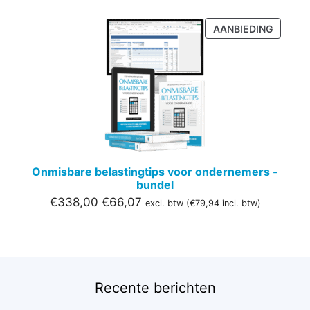
PRODU
AANBIEDING
IN
DE
UITVER
Onmisbare belastingtips voor ondernemers -
bundel
Oorspronkelijke
Huidige
€
338,00
€
66,07
excl. btw (
€
79,94
incl. btw)
prijs
prijs
was:
is:
€338,00.
€66,07.
Recente berichten