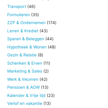
producten
46
Transport
46
producten
35
Formulieren
35
producten
174
ZZP & Ondernemen
174
producten
43
Lenen & Krediet
43
producten
44
Sparen & Beleggen
44
producten
48
Hypotheek & Wonen
48
producten
8
Gezin & Relatie
8
producten
11
Schenken & Erven
11
producten
2
Marketing & Sales
2
producten
42
Werk & Inkomen
42
producten
13
Pensioen & AOW
13
producten
23
Kalender & Vrije tijd
23
producten
13
Verlof en vakantie
13