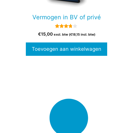
Vermogen in BV of privé
3.67
€
15,00
excl. btw (
€
18,15
incl. btw)
van 5
Toevoegen aan winkelwagen