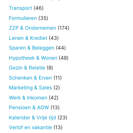
producten
46
Transport
46
producten
35
Formulieren
35
producten
174
ZZP & Ondernemen
174
producten
43
Lenen & Krediet
43
producten
44
Sparen & Beleggen
44
producten
48
Hypotheek & Wonen
48
producten
8
Gezin & Relatie
8
producten
11
Schenken & Erven
11
producten
2
Marketing & Sales
2
producten
42
Werk & Inkomen
42
producten
13
Pensioen & AOW
13
producten
23
Kalender & Vrije tijd
23
producten
13
Verlof en vakantie
13