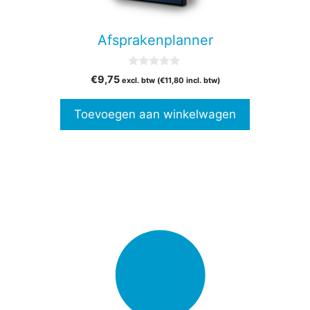
Afsprakenplanner
0
€
9,75
excl. btw (
€
11,80
incl. btw)
v
a
n
Toevoegen aan winkelwagen
5