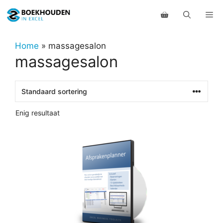
Ga
Me
naar
de
inhoud
Home
»
massagesalon
massagesalon
Enig resultaat