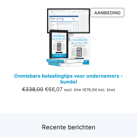
PRODU
AANBIEDING
IN
DE
UITVER
Onmisbare belastingtips voor ondernemers -
bundel
Oorspronkelijke
Huidige
€
338,00
€
66,07
excl. btw (
€
79,94
incl. btw)
prijs
prijs
was:
is:
€338,00.
€66,07.
Recente berichten