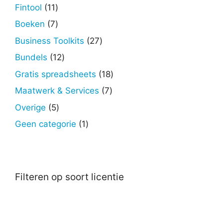
producten
11
Fintool
11
producten
7
Boeken
7
producten
27
Business Toolkits
27
producten
12
Bundels
12
producten
18
Gratis spreadsheets
18
producten
7
Maatwerk & Services
7
producten
5
Overige
5
producten
1
Geen categorie
1
product
Filteren op soort licentie