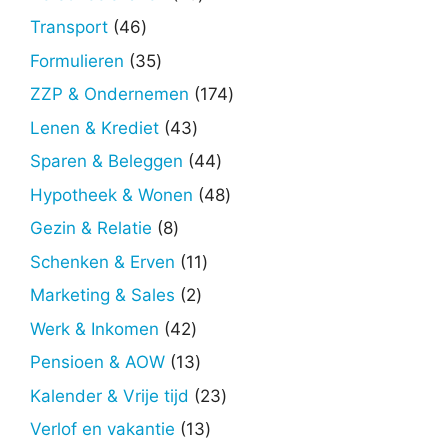
producten
46
Transport
46
producten
35
Formulieren
35
producten
174
ZZP & Ondernemen
174
producten
43
Lenen & Krediet
43
producten
44
Sparen & Beleggen
44
producten
48
Hypotheek & Wonen
48
producten
8
Gezin & Relatie
8
producten
11
Schenken & Erven
11
producten
2
Marketing & Sales
2
producten
42
Werk & Inkomen
42
producten
13
Pensioen & AOW
13
producten
23
Kalender & Vrije tijd
23
producten
13
Verlof en vakantie
13