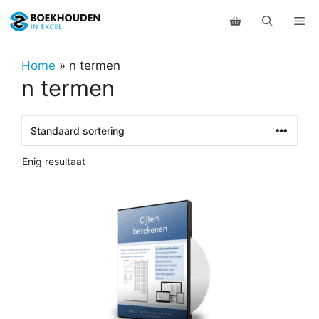
Ga
Me
naar
de
inhoud
Home
»
n termen
n termen
Enig resultaat
Dit
product
heeft
meerdere
variaties.
Deze
optie