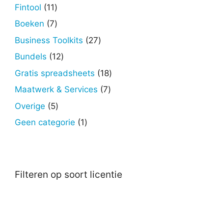
producten
11
Fintool
11
producten
7
Boeken
7
producten
27
Business Toolkits
27
producten
12
Bundels
12
producten
18
Gratis spreadsheets
18
producten
7
Maatwerk & Services
7
producten
5
Overige
5
producten
1
Geen categorie
1
product
Filteren op soort licentie