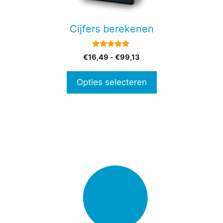
kan
gekozen
Cijfers berekenen
worden
op
5.00
Prijsklasse:
€
16,49
-
€
99,13
de
van 5
€16,49
productpagina
tot
Opties selecteren
€99,13