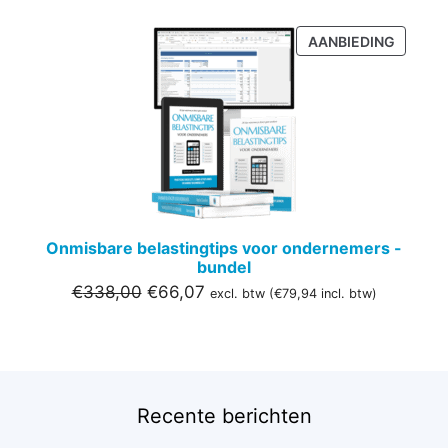
PRODU
AANBIEDING
IN
DE
UITVER
Onmisbare belastingtips voor ondernemers -
bundel
Oorspronkelijke
Huidige
€
338,00
€
66,07
excl. btw (
€
79,94
incl. btw)
prijs
prijs
was:
is:
€338,00.
€66,07.
Recente berichten