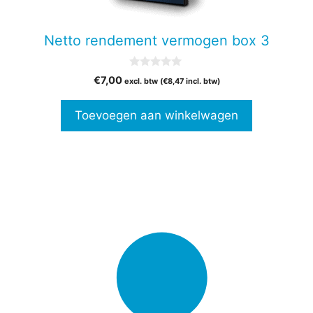
Netto rendement vermogen box 3
0
€
7,00
excl. btw (
€
8,47
incl. btw)
v
a
n
Toevoegen aan winkelwagen
5