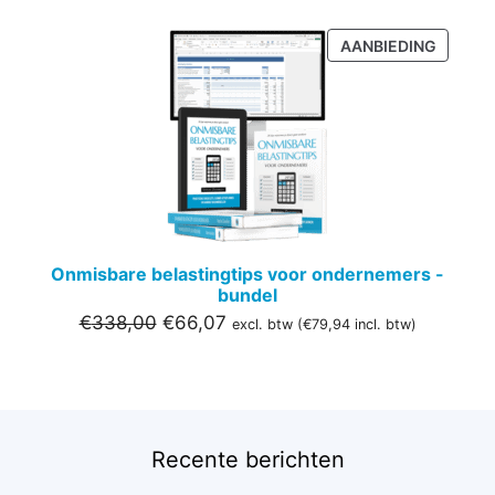
PRODU
AANBIEDING
IN
DE
UITVER
Onmisbare belastingtips voor ondernemers -
bundel
Oorspronkelijke
Huidige
€
338,00
€
66,07
excl. btw (
€
79,94
incl. btw)
prijs
prijs
was:
is:
€338,00.
€66,07.
Recente berichten