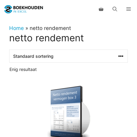
Ga
Me
naar
de
inhoud
Home
»
netto rendement
netto rendement
Enig resultaat