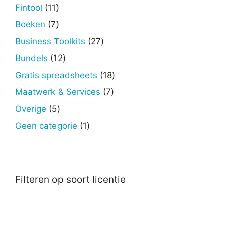
producten
11
Fintool
11
producten
7
Boeken
7
producten
27
Business Toolkits
27
producten
12
Bundels
12
producten
18
Gratis spreadsheets
18
producten
7
Maatwerk & Services
7
producten
5
Overige
5
producten
1
Geen categorie
1
product
Filteren op soort licentie