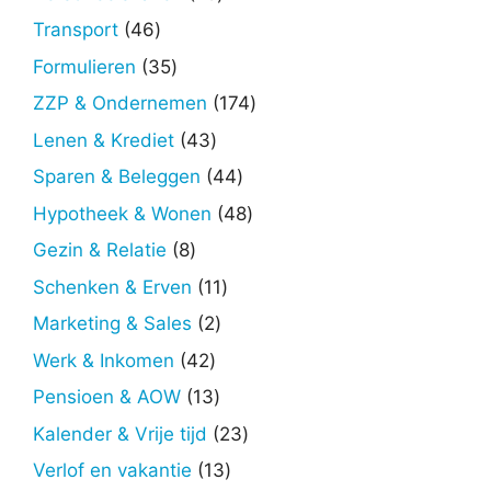
producten
46
Transport
46
producten
35
Formulieren
35
producten
174
ZZP & Ondernemen
174
producten
43
Lenen & Krediet
43
producten
44
Sparen & Beleggen
44
producten
48
Hypotheek & Wonen
48
producten
8
Gezin & Relatie
8
producten
11
Schenken & Erven
11
producten
2
Marketing & Sales
2
producten
42
Werk & Inkomen
42
producten
13
Pensioen & AOW
13
producten
23
Kalender & Vrije tijd
23
producten
13
Verlof en vakantie
13