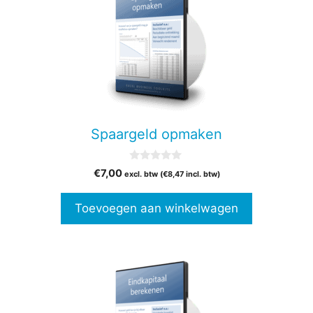
Spaargeld opmaken
0
€
7,00
excl. btw (
€
8,47
incl. btw)
v
a
n
Toevoegen aan winkelwagen
5