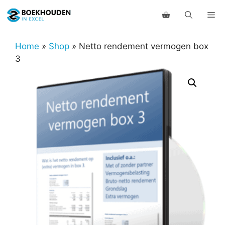
Ga
Me
naar
de
inhoud
Home
»
Shop
»
Netto rendement vermogen box
3