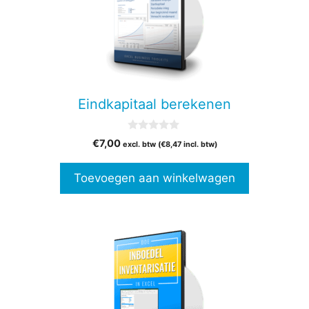
Eindkapitaal berekenen
0
€
7,00
excl. btw (
€
8,47
incl. btw)
v
a
n
Toevoegen aan winkelwagen
5