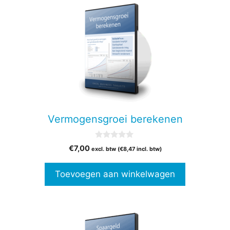
Vermogensgroei berekenen
0
€
7,00
excl. btw (
€
8,47
incl. btw)
v
a
n
Toevoegen aan winkelwagen
5