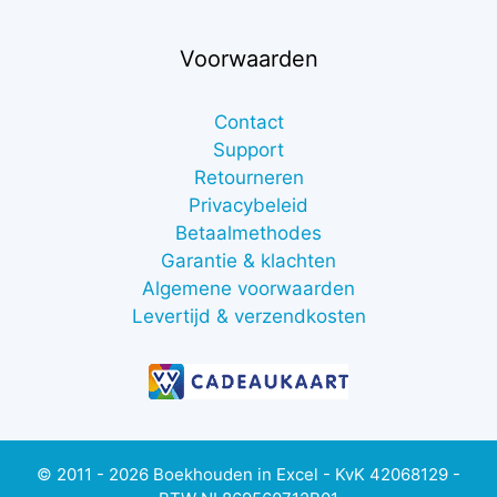
Voorwaarden
Contact
Support
Retourneren
Privacybeleid
Betaalmethodes
Garantie & klachten
Algemene voorwaarden
Levertijd & verzendkosten
€
7,00
excl.
btw
Toevoegen aan winkelwagen
(
€
8,47
© 2011 - 2026 Boekhouden in Excel - KvK 42068129 -
incl.