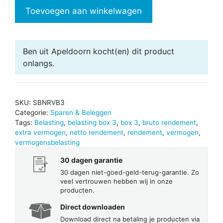
rendement
Toevoegen aan winkelwagen
vermogen
box
3
Ben uit Apeldoorn
kocht(en) dit product
aantal
onlangs.
SKU:
SBNRVB3
Categorie:
Sparen & Beleggen
Tags:
Belasting
,
belasting box 3
,
box 3
,
bruto rendement
,
extra vermogen
,
netto rendement
,
rendement
,
vermogen
,
vermogensbelasting
30 dagen garantie
30 dagen niet-goed-geld-terug-garantie. Zo
veel vertrouwen hebben wij in onze
producten.
Direct downloaden
Download direct na betaling je producten via