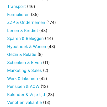
producten
46
Transport
46
producten
35
Formulieren
35
producten
174
ZZP & Ondernemen
174
producten
43
Lenen & Krediet
43
producten
44
Sparen & Beleggen
44
producten
48
Hypotheek & Wonen
48
producten
8
Gezin & Relatie
8
producten
11
Schenken & Erven
11
producten
2
Marketing & Sales
2
producten
42
Werk & Inkomen
42
producten
13
Pensioen & AOW
13
producten
23
Kalender & Vrije tijd
23
producten
13
Verlof en vakantie
13