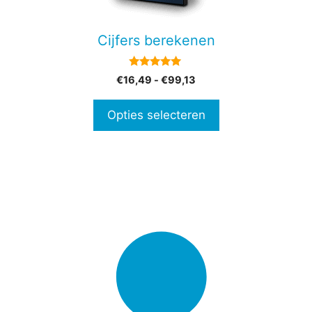
kan
gekozen
Cijfers berekenen
worden
op
5.00
Prijsklasse:
€
16,49
-
€
99,13
de
van 5
€16,49
productpagina
tot
Opties selecteren
€99,13