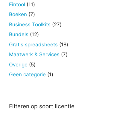
producten
11
Fintool
11
producten
7
Boeken
7
producten
27
Business Toolkits
27
producten
12
Bundels
12
producten
18
Gratis spreadsheets
18
producten
7
Maatwerk & Services
7
producten
5
Overige
5
producten
1
Geen categorie
1
product
Filteren op soort licentie