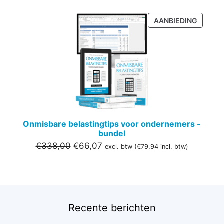
PRODU
AANBIEDING
IN
DE
UITVER
Onmisbare belastingtips voor ondernemers -
bundel
Oorspronkelijke
Huidige
€
338,00
€
66,07
excl. btw (
€
79,94
incl. btw)
prijs
prijs
was:
is:
€338,00.
€66,07.
Recente berichten