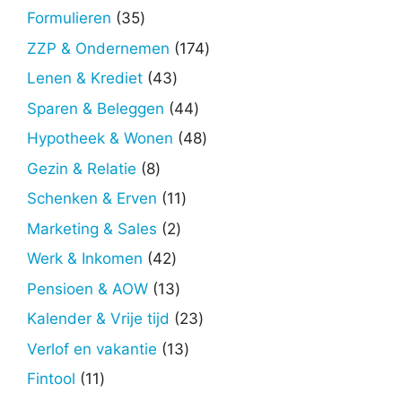
producten
35
Formulieren
35
producten
174
ZZP & Ondernemen
174
producten
43
Lenen & Krediet
43
producten
44
Sparen & Beleggen
44
producten
48
Hypotheek & Wonen
48
producten
8
Gezin & Relatie
8
producten
11
Schenken & Erven
11
producten
2
Marketing & Sales
2
producten
42
Werk & Inkomen
42
producten
13
Pensioen & AOW
13
producten
23
Kalender & Vrije tijd
23
producten
13
Verlof en vakantie
13
producten
11
Fintool
11
producten