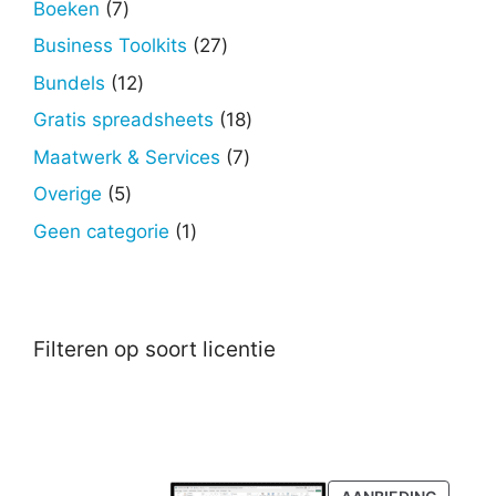
7
Boeken
7
producten
27
Business Toolkits
27
producten
12
Bundels
12
producten
18
Gratis spreadsheets
18
producten
7
Maatwerk & Services
7
producten
5
Overige
5
producten
1
Geen categorie
1
product
Filteren op soort licentie
PRODU