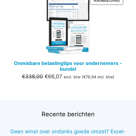
AANBIEDING
IN
DE
UITVER
Onmisbare belastingtips voor ondernemers -
bundel
Oorspronkelijke
Huidige
€
338,00
€
66,07
excl. btw (
€
79,94
incl. btw)
prijs
prijs
was:
is:
€338,00.
€66,07.
Recente berichten
Geen winst over ondanks goede omzet? Excel-