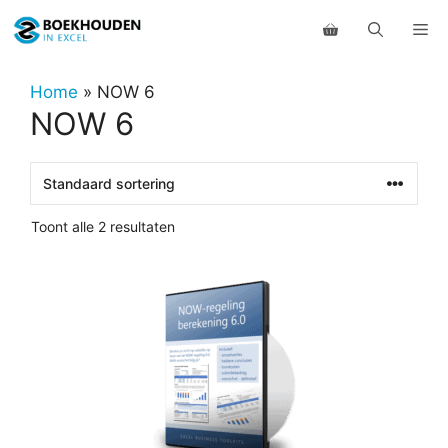
Ga
Me
naar
de
inhoud
Home
»
NOW 6
NOW 6
Toont alle 2 resultaten