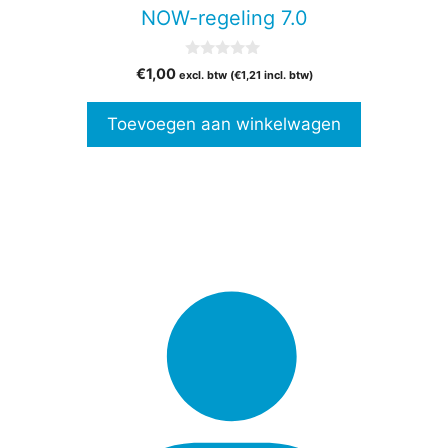
NOW-regeling 7.0
0
€
1,00
excl. btw (
€
1,21
incl. btw)
v
a
n
Toevoegen aan winkelwagen
5