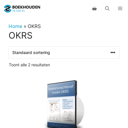
Ga
Me
naar
de
inhoud
Home
»
OKRS
OKRS
Toont alle 2 resultaten