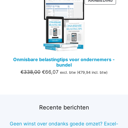
AANBIEDING
IN
DE
UITVER
Onmisbare belastingtips voor ondernemers -
bundel
Oorspronkelijke
Huidige
€
338,00
€
66,07
excl. btw (
€
79,94
incl. btw)
prijs
prijs
was:
is:
€338,00.
€66,07.
Recente berichten
Geen winst over ondanks goede omzet? Excel-