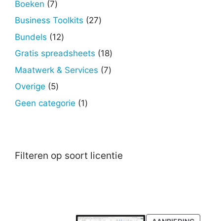
7
Boeken
7
producten
27
Business Toolkits
27
producten
12
Bundels
12
producten
18
Gratis spreadsheets
18
producten
7
Maatwerk & Services
7
producten
5
Overige
5
producten
1
Geen categorie
1
product
Filteren op soort licentie
PRODU