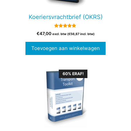
Koeriersvrachtbrief (OKRS)
5.00
€
47,00
excl. btw (
€
56,87
incl. btw)
van 5
Toevoegen aan winkelwagen
60% ERAF!