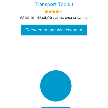
Transport Toolkit
4.00
Oorspronkelijke
Huidige
€
360,10
€
144,00
excl. btw (
€
174,24
incl. btw)
van 5
prijs
prijs
was:
is:
Toevoegen aan winkelwagen
€360,10.
€144,00.