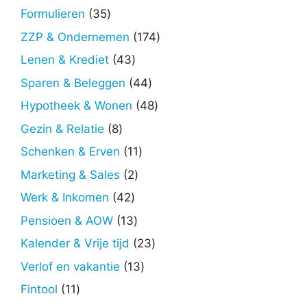
producten
35
Formulieren
35
producten
174
ZZP & Ondernemen
174
producten
43
Lenen & Krediet
43
producten
44
Sparen & Beleggen
44
producten
48
Hypotheek & Wonen
48
producten
8
Gezin & Relatie
8
producten
11
Schenken & Erven
11
producten
2
Marketing & Sales
2
producten
42
Werk & Inkomen
42
producten
13
Pensioen & AOW
13
producten
23
Kalender & Vrije tijd
23
producten
13
Verlof en vakantie
13
producten
11
Fintool
11
producten