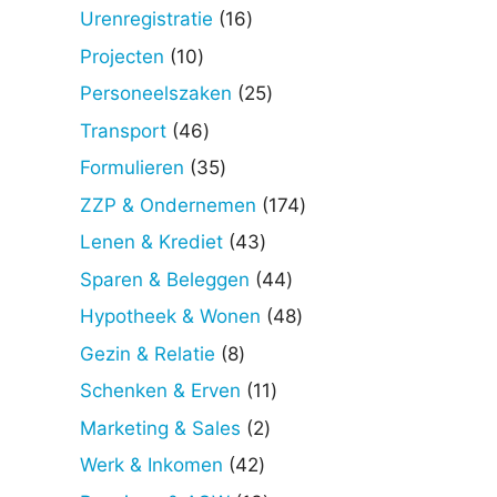
producten
16
Urenregistratie
16
producten
10
Projecten
10
producten
25
Personeelszaken
25
producten
46
Transport
46
producten
35
Formulieren
35
producten
174
ZZP & Ondernemen
174
producten
43
Lenen & Krediet
43
producten
44
Sparen & Beleggen
44
producten
48
Hypotheek & Wonen
48
producten
8
Gezin & Relatie
8
producten
11
Schenken & Erven
11
producten
2
Marketing & Sales
2
producten
42
Werk & Inkomen
42
producten