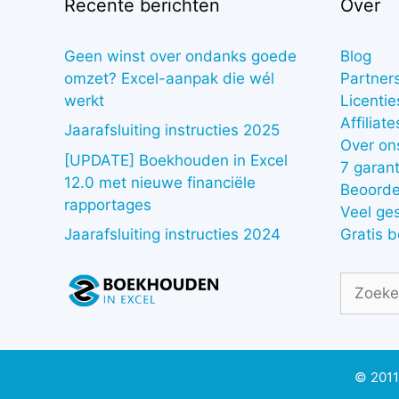
Recente berichten
Over
Geen winst over ondanks goede
Blog
omzet? Excel-aanpak die wél
Partner
werkt
Licentie
Affiliate
Jaarafsluiting instructies 2025
Over on
[UPDATE] Boekhouden in Excel
7 garant
12.0 met nieuwe financiële
Beoorde
rapportages
Veel ge
Gratis 
Jaarafsluiting instructies 2024
Zoek
naar:
© 2011