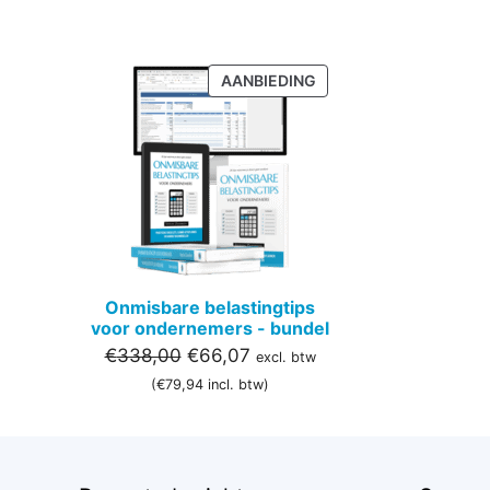
PRODUCT
AANBIEDING
IN
DE
UITVERKOOP
Onmisbare belastingtips
voor ondernemers - bundel
Oorspronkelijke
Huidige
€
338,00
€
66,07
excl. btw
prijs
prijs
(
€
79,94
incl. btw)
was:
is:
€338,00.
€66,07.