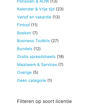
13
Pensioen & AOW
13
producten
23
Kalender & Vrije tijd
23
producten
13
Verlof en vakantie
13
producten
11
Fintool
11
producten
7
Boeken
7
producten
27
Business Toolkits
27
producten
12
Bundels
12
producten
18
Gratis spreadsheets
18
producten
7
Maatwerk & Services
7
producten
5
Overige
5
producten
1
Geen categorie
1
product
Filteren op soort licentie