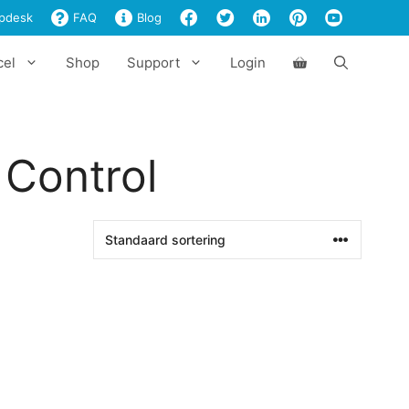
pdesk
FAQ
Blog
cel
Shop
Support
Login
 Control