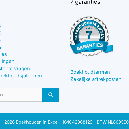
7 garanties
s
s
s
s
ies
lingen
stelde vragen
Boekhoudtermen
boekhoudsjablonen
Zakelijke aftrekposten
 - 2026 Boekhouden in Excel - KvK 42068129 - BTW NL86956