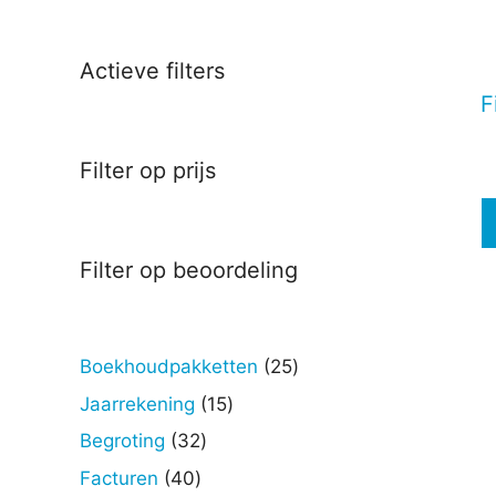
Deze
optie
kan
Actieve filters
gekoz
F
worde
op
Filter op prijs
de
produc
Filter op beoordeling
25
Boekhoudpakketten
25
producten
15
Jaarrekening
15
producten
32
Begroting
32
producten
40
Facturen
40