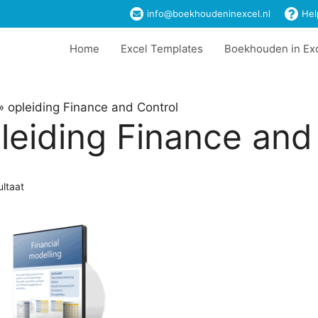
info@boekhoudeninexcel.nl
Hel
Home
Excel Templates
Boekhouden in Ex
»
opleiding Finance and Control
leiding Finance and
ultaat
t
ere
es.