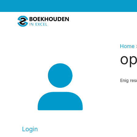
Ga
naar
de
inhoud
Home
op
Enig res
Dit
produc
heeft
meerd
Login
variati