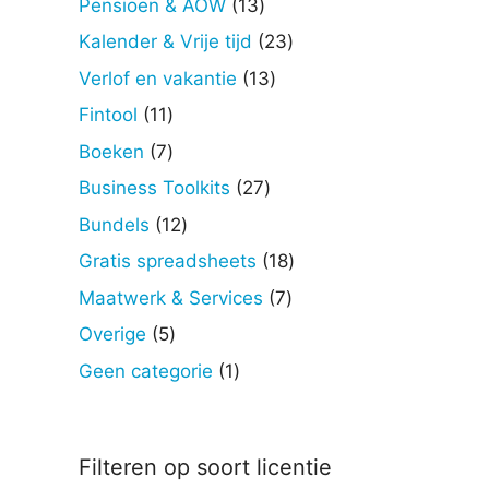
13
Pensioen & AOW
13
producten
23
Kalender & Vrije tijd
23
producten
13
Verlof en vakantie
13
producten
11
Fintool
11
producten
7
Boeken
7
producten
27
Business Toolkits
27
producten
12
Bundels
12
producten
18
Gratis spreadsheets
18
producten
7
Maatwerk & Services
7
producten
5
Overige
5
producten
1
Geen categorie
1
product
Filteren op soort licentie