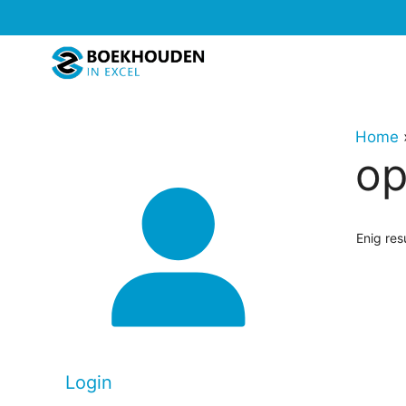
Ga
naar
de
inhoud
Home
op
Enig res
Dit
produc
heeft
meerd
Login
variati