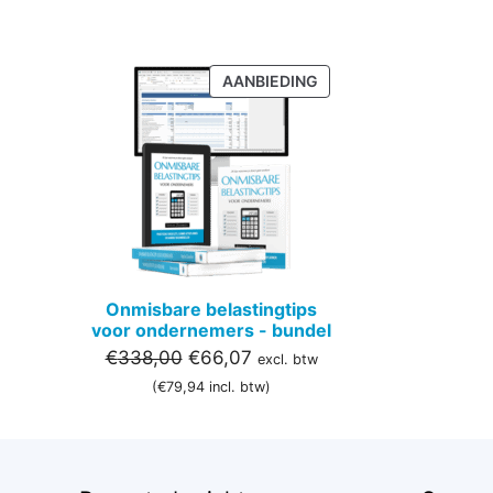
PRODUCT
AANBIEDING
IN
DE
UITVERKOOP
Onmisbare belastingtips
voor ondernemers - bundel
Oorspronkelijke
Huidige
€
338,00
€
66,07
excl. btw
prijs
prijs
(
€
79,94
incl. btw)
was:
is:
€338,00.
€66,07.