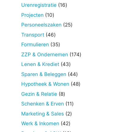
producten
16
Urenregistratie
16
producten
10
Projecten
10
producten
25
Personeelszaken
25
producten
46
Transport
46
producten
35
Formulieren
35
producten
174
ZZP & Ondernemen
174
producten
43
Lenen & Krediet
43
producten
44
Sparen & Beleggen
44
producten
48
Hypotheek & Wonen
48
producten
8
Gezin & Relatie
8
producten
11
Schenken & Erven
11
producten
2
Marketing & Sales
2
producten
42
Werk & Inkomen
42
producten