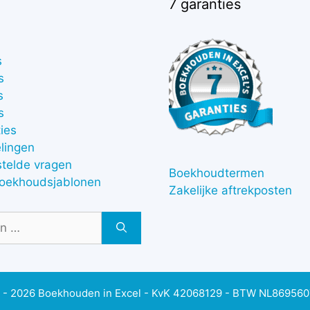
7 garanties
s
s
s
s
ies
lingen
stelde vragen
Boekhoudtermen
boekhoudsjablonen
Zakelijke aftrekposten
 - 2026 Boekhouden in Excel - KvK 42068129 - BTW NL86956