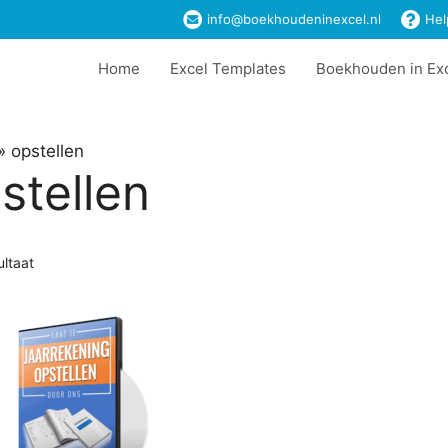
info@boekhoudeninexcel.nl
Hel
Home
Excel Templates
Boekhouden in Ex
»
opstellen
stellen
ultaat
t
ere
es.