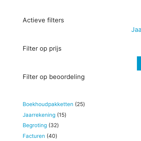
Deze
optie
kan
Actieve filters
gekoz
Jaa
worde
op
Filter op prijs
de
produc
Filter op beoordeling
25
Boekhoudpakketten
25
producten
15
Jaarrekening
15
producten
32
Begroting
32
producten
40
Facturen
40