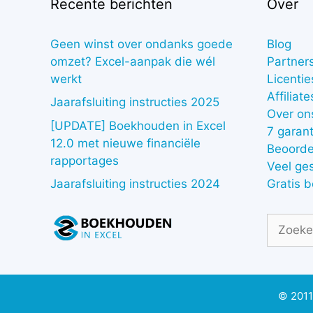
Recente berichten
Over
Geen winst over ondanks goede
Blog
omzet? Excel-aanpak die wél
Partner
werkt
Licentie
Affiliate
Jaarafsluiting instructies 2025
Over on
[UPDATE] Boekhouden in Excel
7 garant
12.0 met nieuwe financiële
Beoorde
rapportages
Veel ge
Gratis 
Jaarafsluiting instructies 2024
Zoek
naar:
© 2011