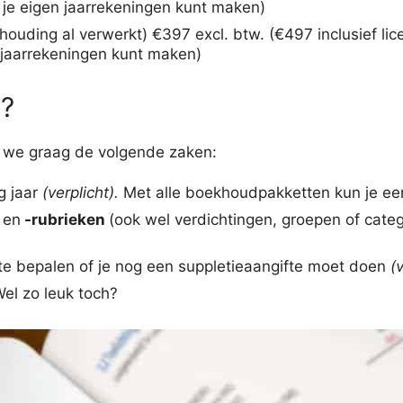
f je eigen jaarrekeningen kunt maken)
khouding al verwerkt) €397 excl. btw. (€497 inclusief lic
n jaarrekeningen kunt maken)
g?
n we graag de volgende zaken:
g jaar
(verplicht).
Met alle boekhoudpakketten kun je een
n
en
-rubrieken
(ook wel verdichtingen, groepen of cate
e bepalen of je nog een suppletieaangifte moet doen
(
Wel zo leuk toch?