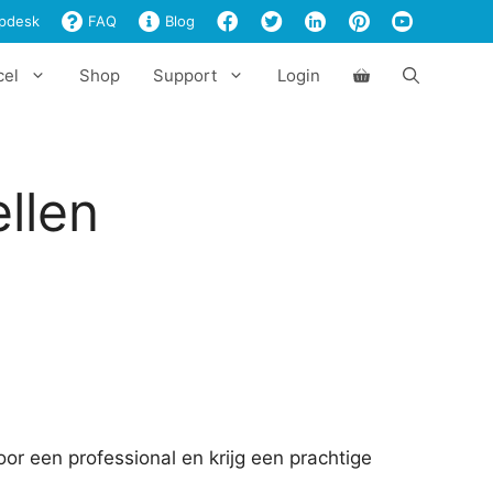
€497,00
pdesk
FAQ
Blog
cel
Shop
Support
Login
llen
or een professional en krijg een prachtige