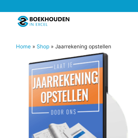
Ga
naar
de
inhoud
Home
»
Shop
»
Jaarrekening opstellen