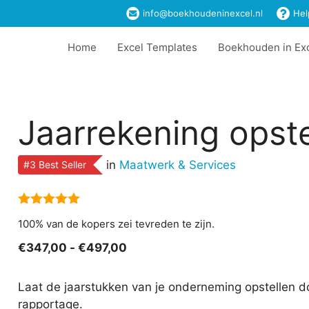
info@boekhoudeninexcel.nl
Hel
Home
Excel Templates
Boekhouden in Ex
Jaarrekening opste
in
Maatwerk & Services
#3 Best Seller
5.00
van 5
100% van de kopers zei tevreden te zijn.
Prijsklasse:
€
347,00
-
€
497,00
€347,00
tot
Laat de jaarstukken van je onderneming opstellen do
€497,00
rapportage.