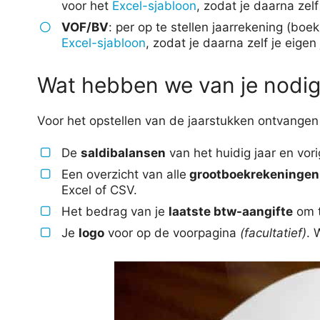
voor het
Excel-sjabloon
, zodat je daarna zel
VOF/BV
: per op te stellen jaarrekening (boe
Excel-sjabloon
, zodat je daarna zelf je eige
Wat hebben we van je nodi
Voor het opstellen van de jaarstukken ontvange
De
saldibalansen
van het huidig jaar en vori
Een overzicht van alle
grootboekrekeninge
Excel of CSV.
Het bedrag van je
laatste btw-aangifte
om t
Je
logo
voor op de voorpagina
(facultatief)
. 