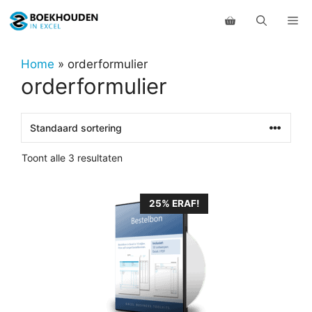
Ga
Me
naar
de
inhoud
Home
»
orderformulier
orderformulier
Toont alle 3 resultaten
25% ERAF!