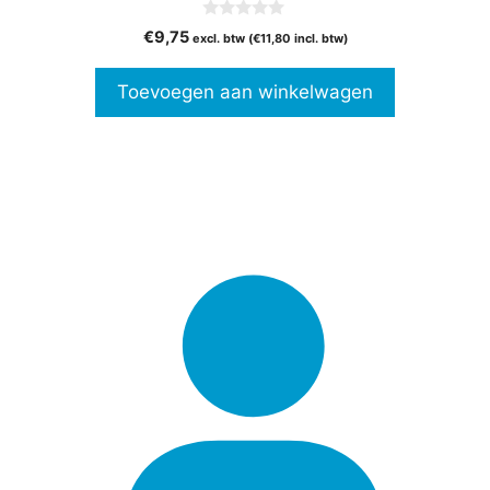
0
€
9,75
excl. btw (
€
11,80
incl. btw)
v
a
n
Toevoegen aan winkelwagen
5