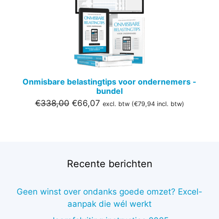
DE
UITVER
Onmisbare belastingtips voor ondernemers -
bundel
Oorspronkelijke
Huidige
€
338,00
€
66,07
excl. btw (
€
79,94
incl. btw)
prijs
prijs
was:
is:
€338,00.
€66,07.
Recente berichten
Geen winst over ondanks goede omzet? Excel-
aanpak die wél werkt