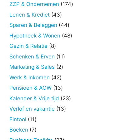
producten
174
ZZP & Ondernemen
174
producten
43
Lenen & Krediet
43
producten
44
Sparen & Beleggen
44
producten
48
Hypotheek & Wonen
48
producten
8
Gezin & Relatie
8
producten
11
Schenken & Erven
11
producten
2
Marketing & Sales
2
producten
42
Werk & Inkomen
42
producten
13
Pensioen & AOW
13
producten
23
Kalender & Vrije tijd
23
producten
13
Verlof en vakantie
13
producten
11
Fintool
11
producten
7
Boeken
7
producten
27