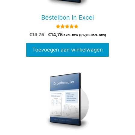
Bestelbon in Excel
5.00
Oorspronkelijke
Huidige
€
19,75
€
14,75
excl. btw (
€
17,85
incl. btw)
van 5
prijs
prijs
was:
is:
Toevoegen aan winkelwagen
€19,75.
€14,75.