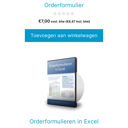
Orderformulier
0
€
7,00
excl. btw (
€
8,47
incl. btw)
v
a
n
Toevoegen aan winkelwagen
5
Orderformulieren in Excel