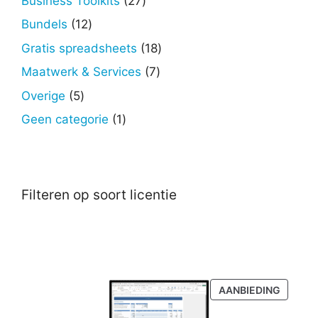
Business Toolkits
27
producten
12
Bundels
12
producten
18
Gratis spreadsheets
18
producten
7
Maatwerk & Services
7
producten
5
Overige
5
producten
1
Geen categorie
1
product
Filteren op soort licentie
PRODU
AANBIEDING
IN