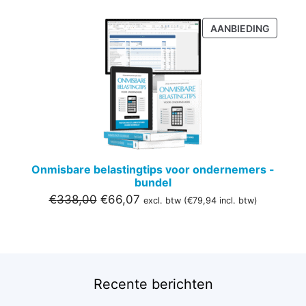
PRODU
AANBIEDING
IN
DE
UITVER
Onmisbare belastingtips voor ondernemers -
bundel
Oorspronkelijke
Huidige
€
338,00
€
66,07
excl. btw (
€
79,94
incl. btw)
prijs
prijs
was:
is:
€338,00.
€66,07.
Recente berichten