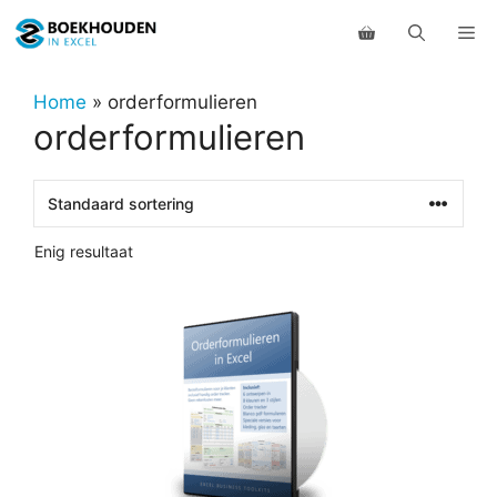
Ga
Me
naar
de
inhoud
Home
»
orderformulieren
orderformulieren
Enig resultaat