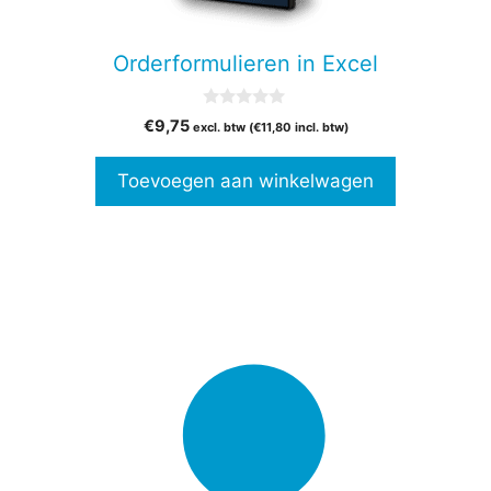
Orderformulieren in Excel
0
€
9,75
excl. btw (
€
11,80
incl. btw)
v
a
n
Toevoegen aan winkelwagen
5