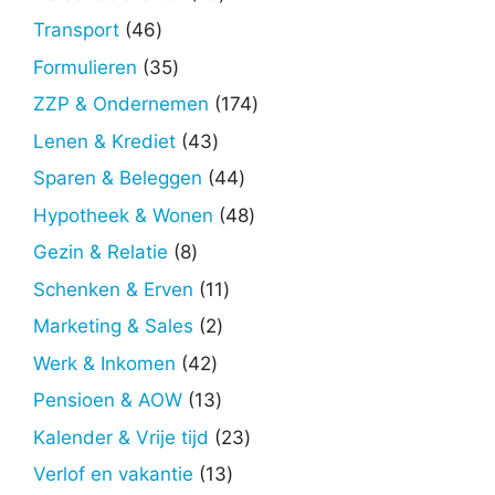
producten
46
Transport
46
producten
35
Formulieren
35
producten
174
ZZP & Ondernemen
174
producten
43
Lenen & Krediet
43
producten
44
Sparen & Beleggen
44
producten
48
Hypotheek & Wonen
48
producten
8
Gezin & Relatie
8
producten
11
Schenken & Erven
11
producten
2
Marketing & Sales
2
producten
42
Werk & Inkomen
42
producten
13
Pensioen & AOW
13
producten
23
Kalender & Vrije tijd
23
producten
13
Verlof en vakantie
13