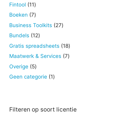
producten
11
Fintool
11
producten
7
Boeken
7
producten
27
Business Toolkits
27
producten
12
Bundels
12
producten
18
Gratis spreadsheets
18
producten
7
Maatwerk & Services
7
producten
5
Overige
5
producten
1
Geen categorie
1
product
Filteren op soort licentie