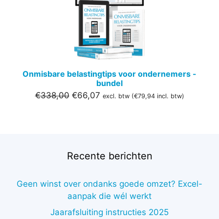
UITVER
Onmisbare belastingtips voor ondernemers -
bundel
Oorspronkelijke
Huidige
€
338,00
€
66,07
excl. btw (
€
79,94
incl. btw)
prijs
prijs
was:
is:
€338,00.
€66,07.
Recente berichten
Geen winst over ondanks goede omzet? Excel-
aanpak die wél werkt
Jaarafsluiting instructies 2025