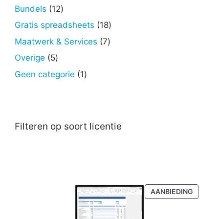
producten
12
Bundels
12
producten
18
Gratis spreadsheets
18
producten
7
Maatwerk & Services
7
producten
5
Overige
5
producten
1
Geen categorie
1
product
Filteren op soort licentie
PRODU
AANBIEDING
IN
DE