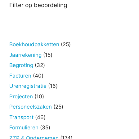
Filter op beoordeling
25
Boekhoudpakketten
25
producten
15
Jaarrekening
15
producten
32
Begroting
32
producten
40
Facturen
40
producten
16
Urenregistratie
16
producten
10
Projecten
10
producten
25
Personeelszaken
25
producten
46
Transport
46
producten
35
Formulieren
35
producten
174
ZZP & Ondernemen
174