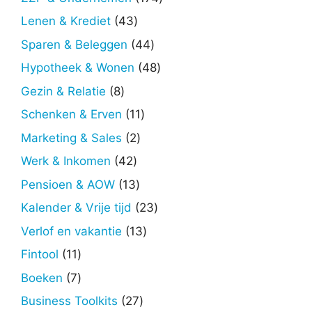
producten
43
Lenen & Krediet
43
producten
44
Sparen & Beleggen
44
producten
48
Hypotheek & Wonen
48
producten
8
Gezin & Relatie
8
producten
11
Schenken & Erven
11
producten
2
Marketing & Sales
2
producten
42
Werk & Inkomen
42
producten
13
Pensioen & AOW
13
producten
23
Kalender & Vrije tijd
23
producten
13
Verlof en vakantie
13
producten
11
Fintool
11
producten
7
Boeken
7
producten
27
Business Toolkits
27