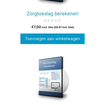
Zorgtoeslag berekenen
0
€
7,00
excl. btw (
€
8,47
incl. btw)
v
a
n
Toevoegen aan winkelwagen
5