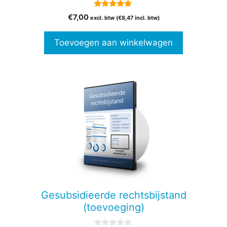
5.00
€
7,00
excl. btw (
€
8,47
incl. btw)
van 5
Toevoegen aan winkelwagen
Gesubsidieerde rechtsbijstand
(toevoeging)