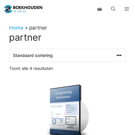
Ga
Me
naar
de
inhoud
Home
»
partner
partner
Toont alle 4 resultaten