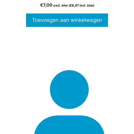
0
€
7,00
excl. btw (
€
8,47
incl. btw)
v
a
n
Toevoegen aan winkelwagen
5