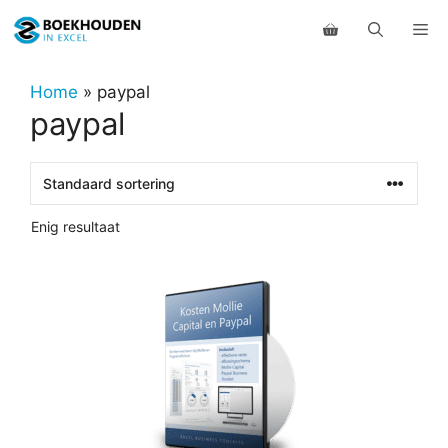
Ga
Me
naar
de
inhoud
Home
»
paypal
paypal
Enig resultaat