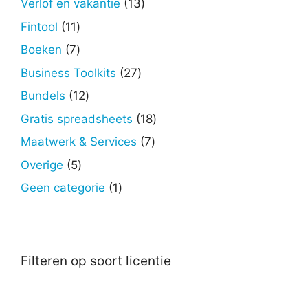
13
Verlof en vakantie
13
producten
11
Fintool
11
producten
7
Boeken
7
producten
27
Business Toolkits
27
producten
12
Bundels
12
producten
18
Gratis spreadsheets
18
producten
7
Maatwerk & Services
7
producten
5
Overige
5
producten
1
Geen categorie
1
product
Filteren op soort licentie