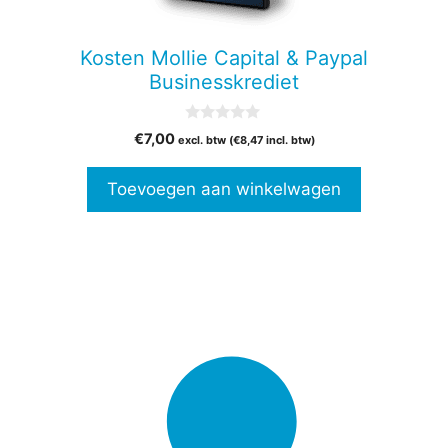
Kosten Mollie Capital & Paypal
Businesskrediet
0
€
7,00
excl. btw (
€
8,47
incl. btw)
v
a
n
Toevoegen aan winkelwagen
5