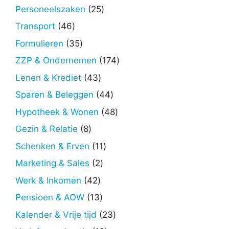
producten
25
Personeelszaken
25
producten
46
Transport
46
producten
35
Formulieren
35
producten
174
ZZP & Ondernemen
174
producten
43
Lenen & Krediet
43
producten
44
Sparen & Beleggen
44
producten
48
Hypotheek & Wonen
48
producten
8
Gezin & Relatie
8
producten
11
Schenken & Erven
11
producten
2
Marketing & Sales
2
producten
42
Werk & Inkomen
42
producten
13
Pensioen & AOW
13
producten
23
Kalender & Vrije tijd
23
producten