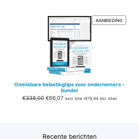
PRODU
AANBIEDING
IN
DE
UITVER
Onmisbare belastingtips voor ondernemers -
bundel
Oorspronkelijke
Huidige
€
338,00
€
66,07
excl. btw (
€
79,94
incl. btw)
prijs
prijs
was:
is:
€338,00.
€66,07.
Recente berichten