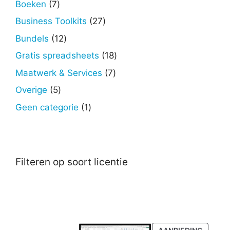
7
Boeken
7
producten
27
Business Toolkits
27
producten
12
Bundels
12
producten
18
Gratis spreadsheets
18
producten
7
Maatwerk & Services
7
producten
5
Overige
5
producten
1
Geen categorie
1
product
Filteren op soort licentie
PRODU