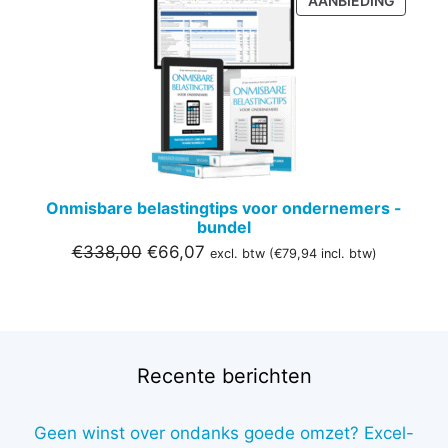
AANBIEDING
IN
DE
UITVER
Onmisbare belastingtips voor ondernemers -
bundel
Oorspronkelijke
Huidige
€
338,00
€
66,07
excl. btw (
€
79,94
incl. btw)
prijs
prijs
was:
is:
€338,00.
€66,07.
Recente berichten
Geen winst over ondanks goede omzet? Excel-