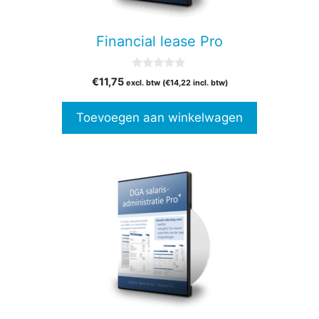
Financial lease Pro
0
€
11,75
excl. btw (
€
14,22
incl. btw)
v
a
n
Toevoegen aan winkelwagen
5
Dit
product
heeft
meerdere
variaties.
Deze
optie
kan