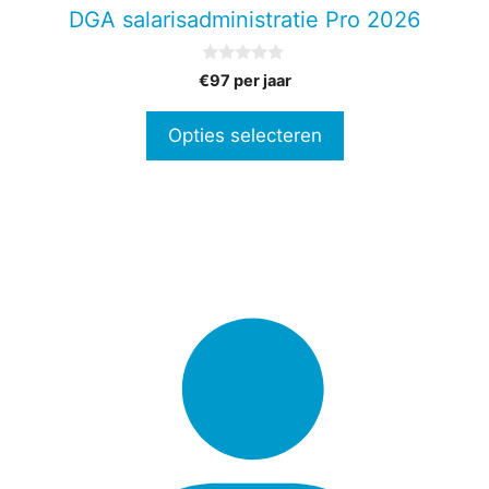
gekozen
DGA salarisadministratie Pro 2026
worden
op
0
€97 per jaar
de
v
a
productpagina
n
Opties selecteren
5