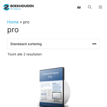
Ga
Me
naar
de
inhoud
Home
»
pro
pro
Toont alle 2 resultaten