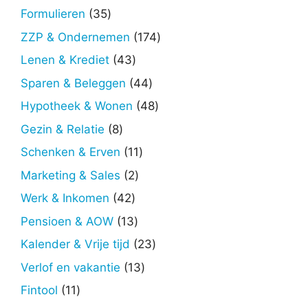
producten
35
Formulieren
35
producten
174
ZZP & Ondernemen
174
producten
43
Lenen & Krediet
43
producten
44
Sparen & Beleggen
44
producten
48
Hypotheek & Wonen
48
producten
8
Gezin & Relatie
8
producten
11
Schenken & Erven
11
producten
2
Marketing & Sales
2
producten
42
Werk & Inkomen
42
producten
13
Pensioen & AOW
13
producten
23
Kalender & Vrije tijd
23
producten
13
Verlof en vakantie
13
producten
11
Fintool
11
producten