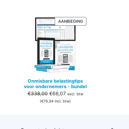
PRODUCT
AANBIEDING
IN
DE
UITVERKOOP
Onmisbare belastingtips
voor ondernemers - bundel
Oorspronkelijke
Huidige
€
338,00
€
66,07
excl. btw
prijs
prijs
(
€
79,94
incl. btw)
was:
is:
€338,00.
€66,07.