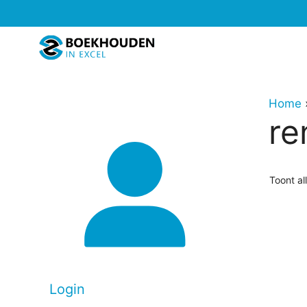
Ga
naar
de
inhoud
Home
re
Toont al
Login