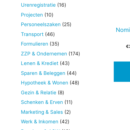
producten
16
Urenregistratie
16
producten
10
Projecten
10
producten
25
Personeelszaken
25
Nomi
producten
46
Transport
46
producten
35
Formulieren
35
€
producten
174
ZZP & Ondernemen
174
producten
43
Lenen & Krediet
43
producten
44
Sparen & Beleggen
44
producten
48
Hypotheek & Wonen
48
producten
8
Gezin & Relatie
8
producten
11
Schenken & Erven
11
producten
2
Marketing & Sales
2
producten
42
Werk & Inkomen
42
producten