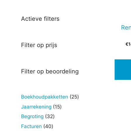
Actieve filters
Ren
€
1
Filter op prijs
Filter op beoordeling
25
Boekhoudpakketten
25
producten
15
Jaarrekening
15
producten
32
Begroting
32
producten
40
Facturen
40