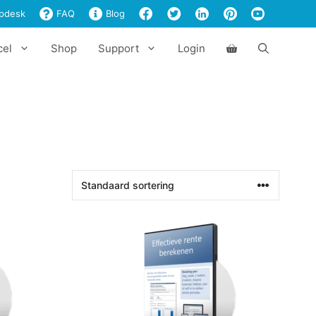
pdesk
FAQ
Blog
cel
Shop
Support
Login