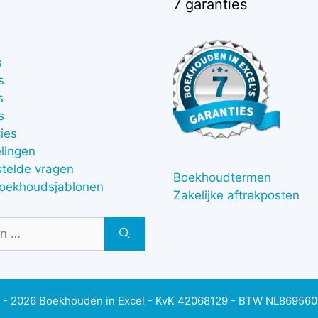
7 garanties
s
s
s
s
ies
lingen
stelde vragen
Boekhoudtermen
boekhoudsjablonen
Zakelijke aftrekposten
 - 2026 Boekhouden in Excel - KvK 42068129 - BTW NL86956