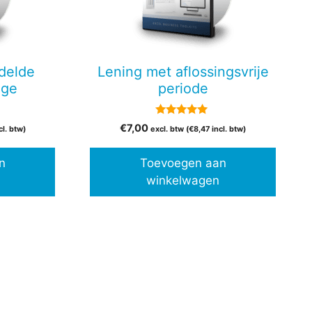
delde
Lening met aflossingsvrije
age
periode
5.00
€
7,00
cl. btw)
excl. btw (
€
8,47
incl. btw)
van 5
n
Toevoegen aan
winkelwagen