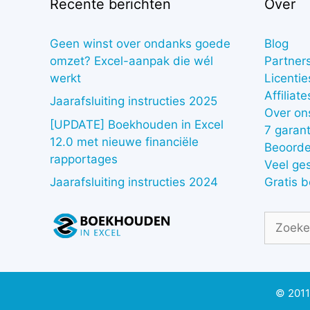
Recente berichten
Over
Geen winst over ondanks goede
Blog
omzet? Excel-aanpak die wél
Partner
werkt
Licentie
Affiliate
Jaarafsluiting instructies 2025
Over on
[UPDATE] Boekhouden in Excel
7 garant
12.0 met nieuwe financiële
Beoorde
rapportages
Veel ge
Gratis 
Jaarafsluiting instructies 2024
Zoek
naar:
© 2011