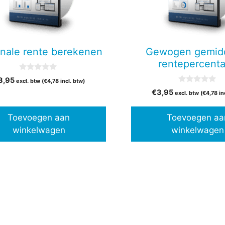
nale rente berekenen
Gewogen gemid
rentepercent
0
3,95
excl. btw (
€
4,78
incl. btw)
v
0
a
€
3,95
excl. btw (
€
4,78
in
v
n
a
5
n
Toevoegen aan
Toevoegen aa
5
winkelwagen
winkelwagen