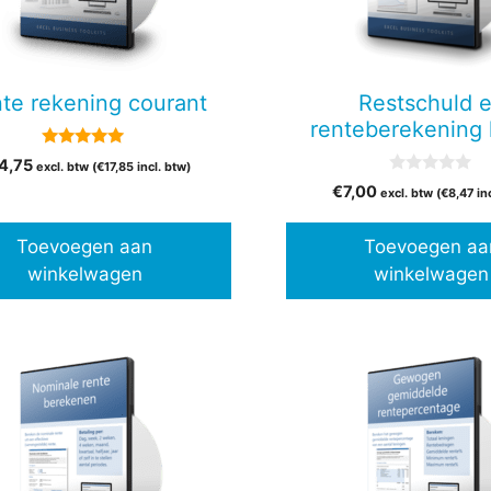
te rekening courant
Restschuld 
renteberekening 
5.00
4,75
excl. btw (
€
17,85
incl. btw)
van 5
0
€
7,00
excl. btw (
€
8,47
in
v
a
n
Toevoegen aan
Toevoegen aa
5
winkelwagen
winkelwagen