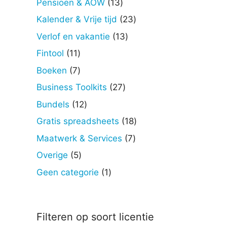
13
Pensioen & AOW
13
producten
23
Kalender & Vrije tijd
23
producten
13
Verlof en vakantie
13
producten
11
Fintool
11
producten
7
Boeken
7
producten
27
Business Toolkits
27
producten
12
Bundels
12
producten
18
Gratis spreadsheets
18
producten
7
Maatwerk & Services
7
producten
5
Overige
5
producten
1
Geen categorie
1
product
Filteren op soort licentie