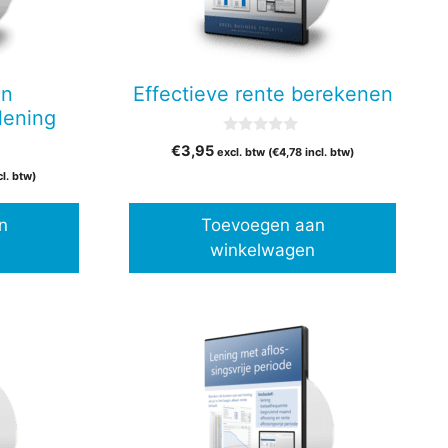
en
Effectieve rente berekenen
lening
0
€
3,95
excl. btw (
€
4,78
incl. btw)
v
a
cl. btw)
n
5
n
Toevoegen aan
winkelwagen