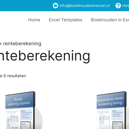
info@boekhoudeninexcel.nl
Hel
Home
Excel Templates
Boekhouden in Ex
»
renteberekening
nteberekening
le 6 resultaten