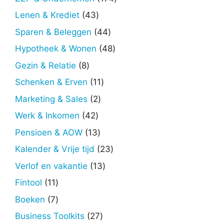
producten
43
Lenen & Krediet
43
producten
44
Sparen & Beleggen
44
producten
48
Hypotheek & Wonen
48
producten
8
Gezin & Relatie
8
producten
11
Schenken & Erven
11
producten
2
Marketing & Sales
2
producten
42
Werk & Inkomen
42
producten
13
Pensioen & AOW
13
producten
23
Kalender & Vrije tijd
23
producten
13
Verlof en vakantie
13
producten
11
Fintool
11
producten
7
Boeken
7
producten
27
Business Toolkits
27