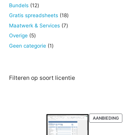
producten
12
Bundels
12
producten
18
Gratis spreadsheets
18
producten
7
Maatwerk & Services
7
producten
5
Overige
5
producten
1
Geen categorie
1
product
Filteren op soort licentie
PRODU
AANBIEDING
IN
DE