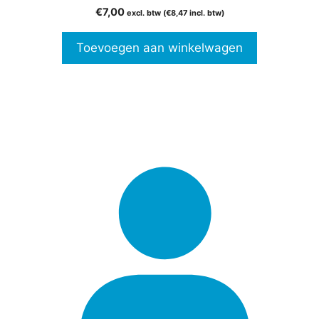
0
€
7,00
excl. btw (
€
8,47
incl. btw)
v
a
n
Toevoegen aan winkelwagen
5