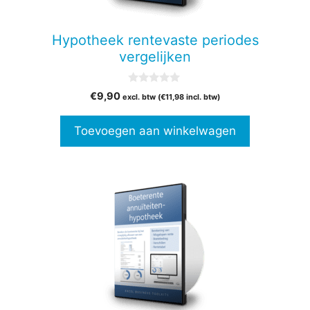
Hypotheek rentevaste periodes
vergelijken
0
€
9,90
excl. btw (
€
11,98
incl. btw)
v
a
n
Toevoegen aan winkelwagen
5