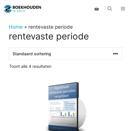
Ga
Me
naar
de
inhoud
Home
»
rentevaste periode
rentevaste periode
Toont alle 4 resultaten