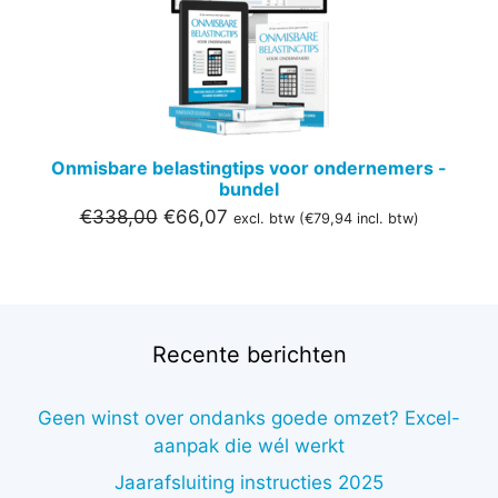
UITVER
Onmisbare belastingtips voor ondernemers -
bundel
Oorspronkelijke
Huidige
€
338,00
€
66,07
excl. btw (
€
79,94
incl. btw)
prijs
prijs
was:
is:
€338,00.
€66,07.
Recente berichten
Geen winst over ondanks goede omzet? Excel-
aanpak die wél werkt
Jaarafsluiting instructies 2025