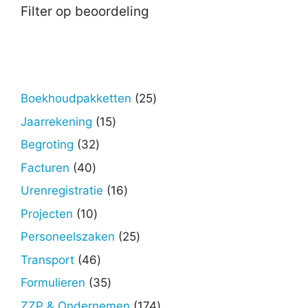
Filter op beoordeling
25
Boekhoudpakketten
25
producten
15
Jaarrekening
15
producten
32
Begroting
32
producten
40
Facturen
40
producten
16
Urenregistratie
16
producten
10
Projecten
10
producten
25
Personeelszaken
25
producten
46
Transport
46
producten
35
Formulieren
35
producten
174
ZZP & Ondernemen
174