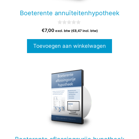
Boeterente annuïteitenhypotheek
0
€
7,00
excl. btw (
€
8,47
incl. btw)
v
a
n
Toevoegen aan winkelwagen
5