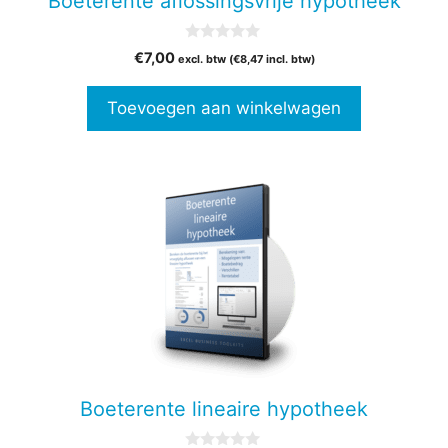
Boeterente aflossingsvrije hypotheek
0
€
7,00
excl. btw (
€
8,47
incl. btw)
v
a
n
Toevoegen aan winkelwagen
5
Boeterente lineaire hypotheek