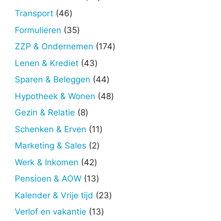
producten
46
Transport
46
producten
35
Formulieren
35
producten
174
ZZP & Ondernemen
174
producten
43
Lenen & Krediet
43
producten
44
Sparen & Beleggen
44
producten
48
Hypotheek & Wonen
48
producten
8
Gezin & Relatie
8
producten
11
Schenken & Erven
11
producten
2
Marketing & Sales
2
producten
42
Werk & Inkomen
42
producten
13
Pensioen & AOW
13
producten
23
Kalender & Vrije tijd
23
producten
13
Verlof en vakantie
13