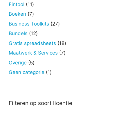
producten
11
Fintool
11
producten
7
Boeken
7
producten
27
Business Toolkits
27
producten
12
Bundels
12
producten
18
Gratis spreadsheets
18
producten
7
Maatwerk & Services
7
producten
5
Overige
5
producten
1
Geen categorie
1
product
Filteren op soort licentie