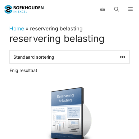
Ga
Me
naar
de
inhoud
Home
»
reservering belasting
reservering belasting
Enig resultaat