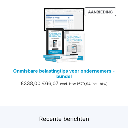
PRODU
AANBIEDING
IN
DE
UITVER
Onmisbare belastingtips voor ondernemers -
bundel
Oorspronkelijke
Huidige
€
338,00
€
66,07
excl. btw (
€
79,94
incl. btw)
prijs
prijs
was:
is:
€338,00.
€66,07.
Recente berichten