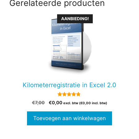
Gerelateerde producten
AANBIEDING!
Kilometerregistratie in Excel 2.0
4.69
Oorspronkelijke
Huidige
€
7,00
€
0,00
excl. btw (
€
0,00
incl. btw)
van 5
prijs
prijs
was:
is:
Toevoegen aan winkelwagen
€7,00.
€0,00.