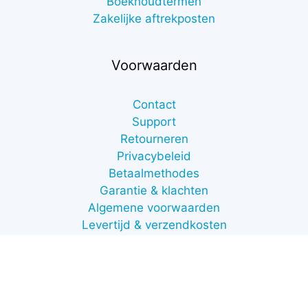
Boekhoudtermen
Zakelijke aftrekposten
Voorwaarden
Contact
Support
Retourneren
Privacybeleid
Betaalmethodes
€
10,00
Garantie & klachten
excl. btw
Toevoegen aan winkelwagen
(
€
12,10
Algemene voorwaarden
incl. btw)
Levertijd & verzendkosten