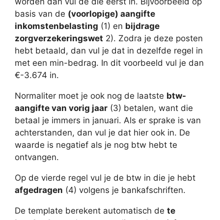
worden dan vul de die eerst in. Bijvoorbeeld op
basis van de
(voorlopige) aangifte
inkomstenbelasting
(1) en
bijdrage
zorgverzekeringswet
2). Zodra je deze posten
hebt betaald, dan vul je dat in dezelfde regel in
met een min-bedrag. In dit voorbeeld vul je dan
€-3.674 in.
Normaliter moet je ook nog de laatste
btw-
aangifte van vorig jaar
(3) betalen, want die
betaal je immers in januari. Als er sprake is van
achterstanden, dan vul je dat hier ook in. De
waarde is negatief als je nog btw hebt te
ontvangen.
Op de vierde regel vul je de btw in die je hebt
afgedragen
(4) volgens je bankafschriften.
De template berekent automatisch de
te