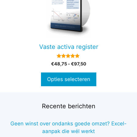
meerdere
variaties.
Deze
optie
kan
gekozen
Vaste activa register
worden
op
5.00
Prijsklasse:
€
48,75
-
€
97,50
de
van 5
€48,75
productpagina
tot
Opties selecteren
€97,50
Recente berichten
Geen winst over ondanks goede omzet? Excel-
aanpak die wél werkt