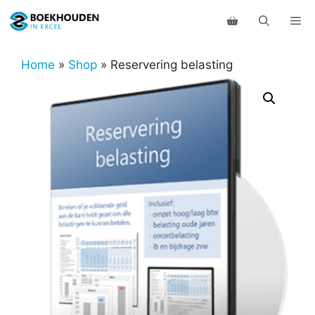
Ga
Me
naar
de
inhoud
Home
»
Shop
»
Reservering belasting