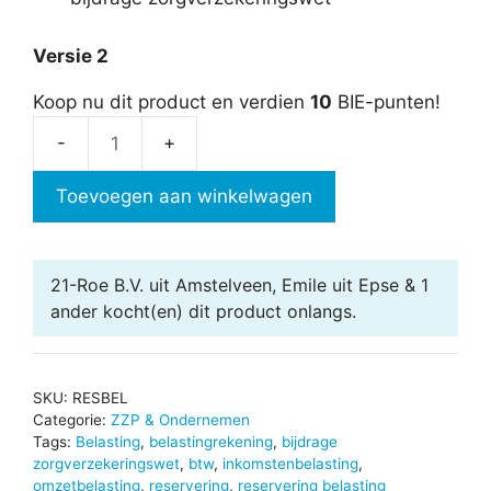
Versie 2
Koop nu dit product en verdien
10
BIE-punten!
Reservering
belasting
Toevoegen aan winkelwagen
aantal
21-Roe B.V. uit Amstelveen, Emile uit Epse & 1
ander
kocht(en) dit product onlangs.
SKU:
RESBEL
Categorie:
ZZP & Ondernemen
Tags:
Belasting
,
belastingrekening
,
bijdrage
zorgverzekeringswet
,
btw
,
inkomstenbelasting
,
omzetbelasting
,
reservering
,
reservering belasting