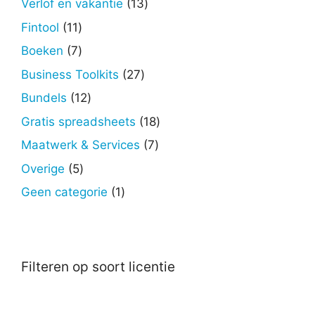
13
Verlof en vakantie
13
producten
11
Fintool
11
producten
7
Boeken
7
producten
27
Business Toolkits
27
producten
12
Bundels
12
producten
18
Gratis spreadsheets
18
producten
7
Maatwerk & Services
7
producten
5
Overige
5
producten
1
Geen categorie
1
product
Filteren op soort licentie