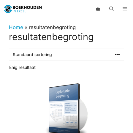
Ga
Me
naar
de
inhoud
Home
»
resultatenbegroting
resultatenbegroting
Enig resultaat