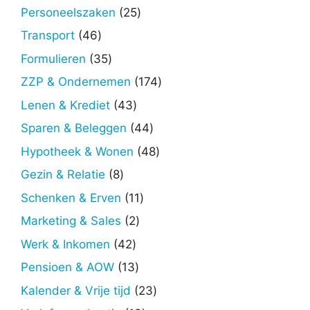
producten
25
Personeelszaken
25
producten
46
Transport
46
producten
35
Formulieren
35
producten
174
ZZP & Ondernemen
174
producten
43
Lenen & Krediet
43
producten
44
Sparen & Beleggen
44
producten
48
Hypotheek & Wonen
48
producten
8
Gezin & Relatie
8
producten
11
Schenken & Erven
11
producten
2
Marketing & Sales
2
producten
42
Werk & Inkomen
42
producten
13
Pensioen & AOW
13
producten
23
Kalender & Vrije tijd
23
producten