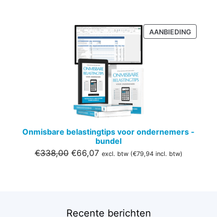
PRODU
AANBIEDING
IN
DE
UITVER
Onmisbare belastingtips voor ondernemers -
bundel
Oorspronkelijke
Huidige
€
338,00
€
66,07
excl. btw (
€
79,94
incl. btw)
prijs
prijs
was:
is:
€338,00.
€66,07.
Recente berichten