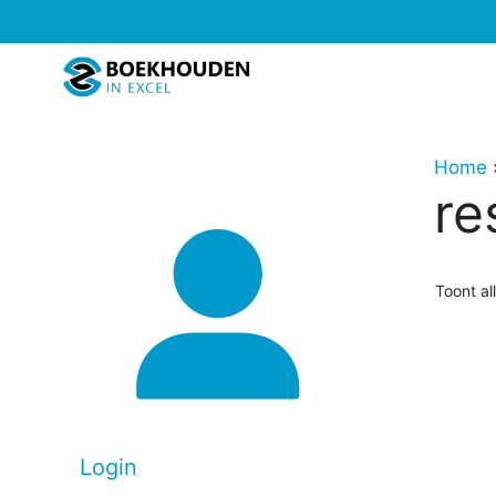
Ga
naar
de
inhoud
Home
re
Toont al
Login