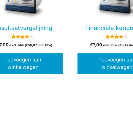
sultaatvergelijking
Financiële kenge
4.00
4.00
7,00
€
7,00
excl. btw (
€
56,87
incl. btw)
excl. btw (
€
8,47
in
van 5
van 5
Toevoegen aan
Toevoegen aa
winkelwagen
winkelwagen