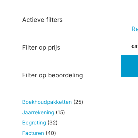
Actieve filters
Re
€
4
Filter op prijs
Filter op beoordeling
25
Boekhoudpakketten
25
producten
15
Jaarrekening
15
producten
32
Begroting
32
producten
40
Facturen
40