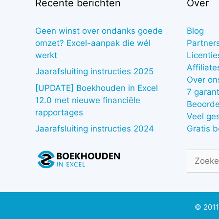
Recente berichten
Over
Geen winst over ondanks goede
Blog
omzet? Excel-aanpak die wél
Partner
werkt
Licentie
Affiliate
Jaarafsluiting instructies 2025
Over on
[UPDATE] Boekhouden in Excel
7 garant
12.0 met nieuwe financiële
Beoorde
rapportages
Veel ge
Gratis 
Jaarafsluiting instructies 2024
Zoek
naar:
© 2011