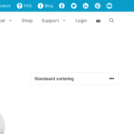
pdesk
FAQ
Blog
cel
Shop
Support
Login