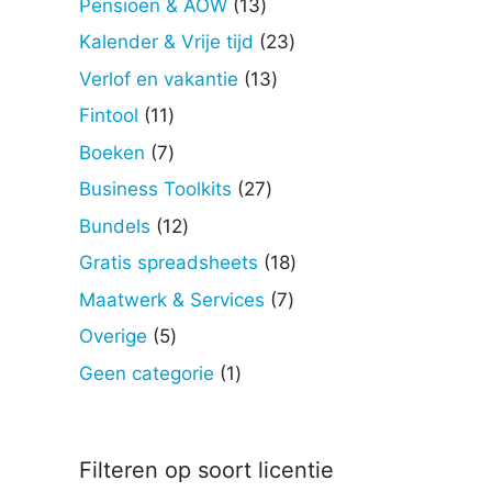
13
Pensioen & AOW
13
producten
23
Kalender & Vrije tijd
23
producten
13
Verlof en vakantie
13
producten
11
Fintool
11
producten
7
Boeken
7
producten
27
Business Toolkits
27
producten
12
Bundels
12
producten
18
Gratis spreadsheets
18
producten
7
Maatwerk & Services
7
producten
5
Overige
5
producten
1
Geen categorie
1
product
Filteren op soort licentie