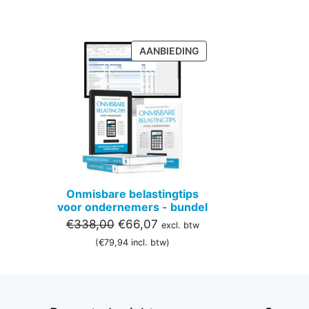
PRODUCT
AANBIEDING
IN
DE
UITVERKOOP
Onmisbare belastingtips
voor ondernemers - bundel
Oorspronkelijke
Huidige
€
338,00
€
66,07
excl. btw
prijs
prijs
(
€
79,94
incl. btw)
was:
is:
€338,00.
€66,07.