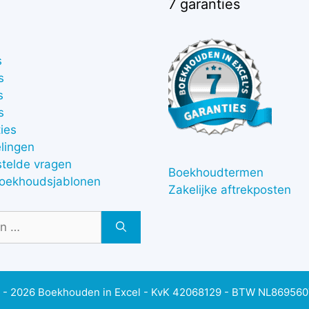
7 garanties
s
s
s
s
ies
lingen
stelde vragen
Boekhoudtermen
boekhoudsjablonen
Zakelijke aftrekposten
 - 2026 Boekhouden in Excel - KvK 42068129 - BTW NL86956