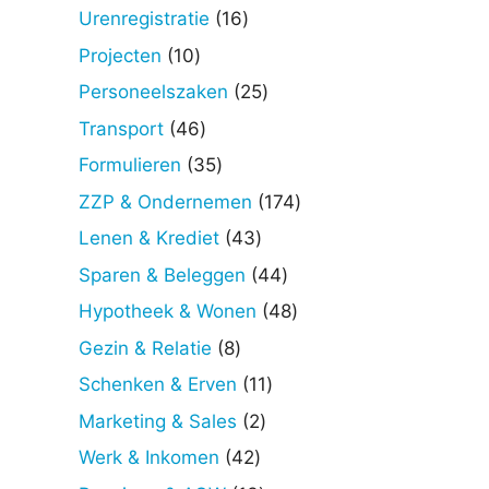
producten
16
Urenregistratie
16
producten
10
Projecten
10
producten
25
Personeelszaken
25
producten
46
Transport
46
producten
35
Formulieren
35
producten
174
ZZP & Ondernemen
174
producten
43
Lenen & Krediet
43
producten
44
Sparen & Beleggen
44
producten
48
Hypotheek & Wonen
48
producten
8
Gezin & Relatie
8
producten
11
Schenken & Erven
11
producten
2
Marketing & Sales
2
producten
42
Werk & Inkomen
42
producten