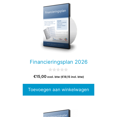
Financieringsplan 2026
0
€
15,00
excl. btw (
€
18,15
incl. btw)
v
a
n
Toevoegen aan winkelwagen
5