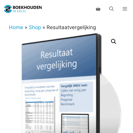
Ga
Me
naar
de
inhoud
Home
»
Shop
»
Resultaatvergelijking