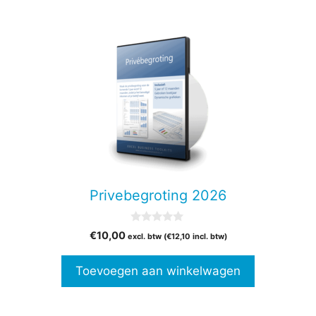
Privebegroting 2026
0
€
10,00
excl. btw (
€
12,10
incl. btw)
v
a
n
Toevoegen aan winkelwagen
5