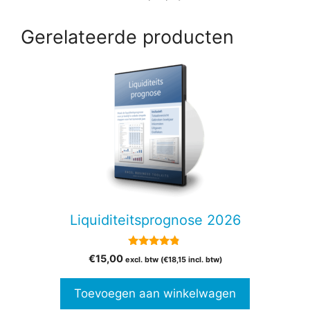
Gerelateerde producten
Liquiditeitsprognose 2026
4.67
€
15,00
excl. btw (
€
18,15
incl. btw)
van 5
Toevoegen aan winkelwagen