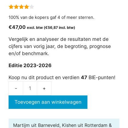
4.00
van
100% van de kopers gaf 4 of meer sterren.
5
€
47,00
excl. btw (
€
56,87
incl. btw)
Vergelijk en analyseer de resultaten met de
cijfers van vorig jaar, de begroting, prognose
en/of benchmark.
Editie 2023-2026
Koop nu dit product en verdien
47
BIE-punten!
Resultaatvergelijking
aantal
Toevoegen aan winkelwagen
Martijm uit Barneveld, Kishen uit Rotterdam &