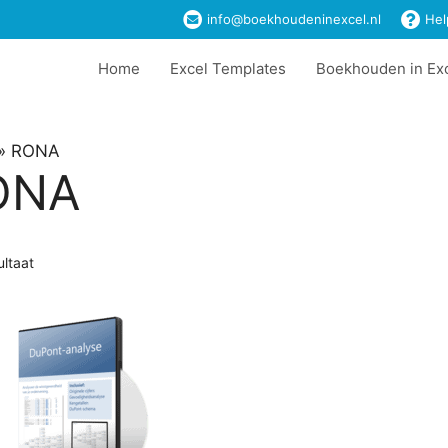
info@boekhoudeninexcel.nl
Hel
Home
Excel Templates
Boekhouden in Ex
»
RONA
ONA
ultaat