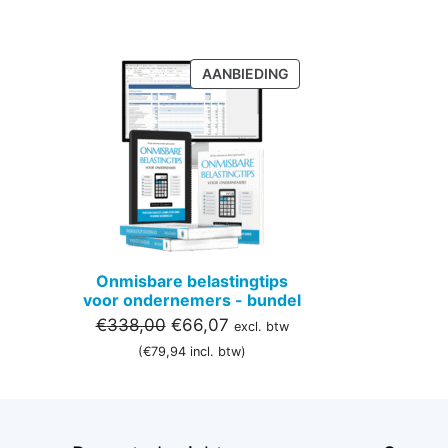
PRODUCT
AANBIEDING
IN
DE
UITVERKOOP
Onmisbare belastingtips
voor ondernemers - bundel
Oorspronkelijke
Huidige
€
338,00
€
66,07
excl. btw
prijs
prijs
(
€
79,94
incl. btw)
was:
is:
€338,00.
€66,07.