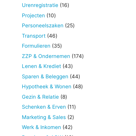
producten
16
Urenregistratie
16
producten
10
Projecten
10
producten
25
Personeelszaken
25
producten
46
Transport
46
producten
35
Formulieren
35
producten
174
ZZP & Ondernemen
174
producten
43
Lenen & Krediet
43
producten
44
Sparen & Beleggen
44
producten
48
Hypotheek & Wonen
48
producten
8
Gezin & Relatie
8
producten
11
Schenken & Erven
11
producten
2
Marketing & Sales
2
producten
42
Werk & Inkomen
42
producten