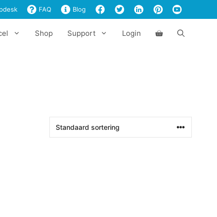
pdesk
FAQ
Blog
cel
Shop
Support
Login