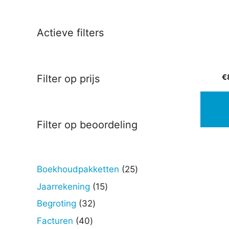
Actieve filters
€
Filter op prijs
Filter op beoordeling
25
Boekhoudpakketten
25
producten
15
Jaarrekening
15
producten
32
Begroting
32
producten
40
Facturen
40