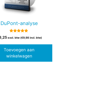
DuPont-analyse
5.00
8,25
excl. btw (
€
9,98
incl. btw)
van 5
Toevoegen aan
winkelwagen