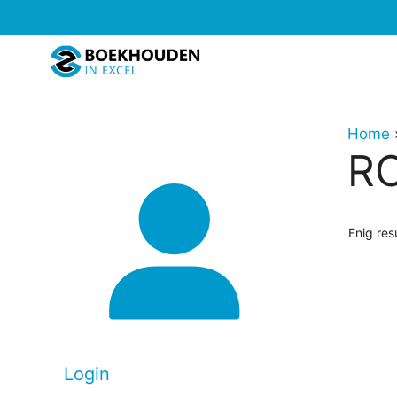
Ga
naar
de
inhoud
Home
R
Enig res
Login