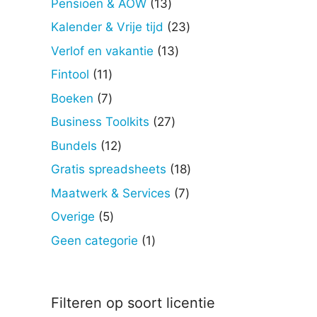
13
Pensioen & AOW
13
producten
23
Kalender & Vrije tijd
23
producten
13
Verlof en vakantie
13
producten
11
Fintool
11
producten
7
Boeken
7
producten
27
Business Toolkits
27
producten
12
Bundels
12
producten
18
Gratis spreadsheets
18
producten
7
Maatwerk & Services
7
producten
5
Overige
5
producten
1
Geen categorie
1
product
Filteren op soort licentie