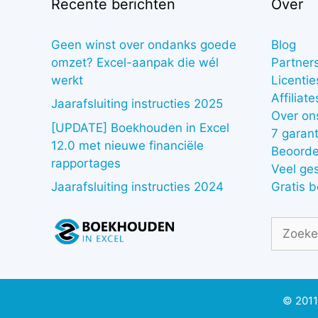
Recente berichten
Over
Geen winst over ondanks goede
Blog
omzet? Excel-aanpak die wél
Partner
werkt
Licentie
Affiliate
Jaarafsluiting instructies 2025
Over on
[UPDATE] Boekhouden in Excel
7 garant
12.0 met nieuwe financiële
Beoorde
rapportages
Veel ge
Gratis 
Jaarafsluiting instructies 2024
Zoek
naar:
© 2011