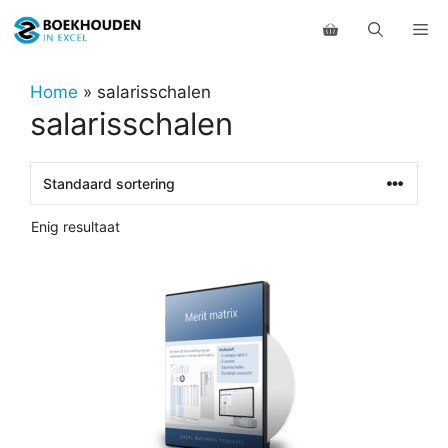
Ga
Me
naar
de
inhoud
Home
»
salarisschalen
salarisschalen
Enig resultaat