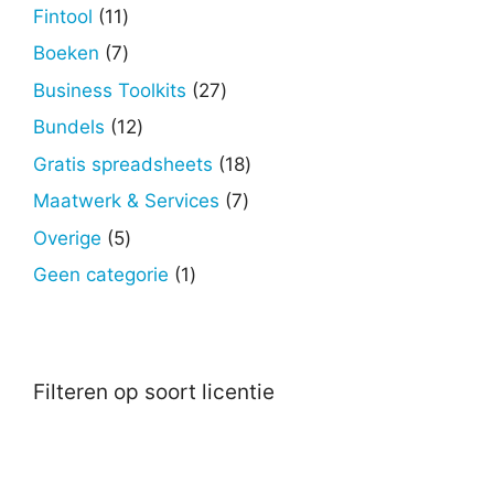
producten
11
Fintool
11
producten
7
Boeken
7
producten
27
Business Toolkits
27
producten
12
Bundels
12
producten
18
Gratis spreadsheets
18
producten
7
Maatwerk & Services
7
producten
5
Overige
5
producten
1
Geen categorie
1
product
Filteren op soort licentie