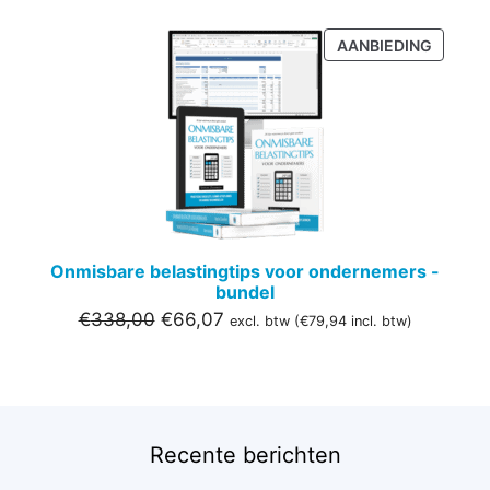
PRODU
AANBIEDING
IN
DE
UITVER
Onmisbare belastingtips voor ondernemers -
bundel
Oorspronkelijke
Huidige
€
338,00
€
66,07
excl. btw (
€
79,94
incl. btw)
prijs
prijs
was:
is:
€338,00.
€66,07.
Recente berichten