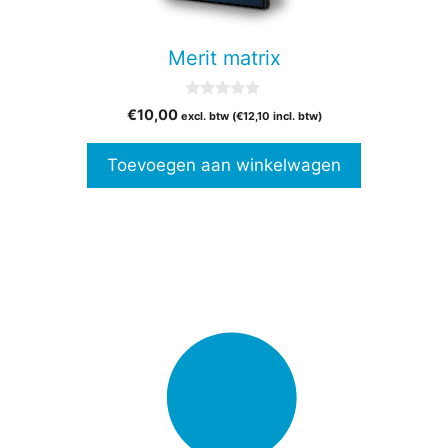
Merit matrix
0
€
10,00
excl. btw (
€
12,10
incl. btw)
v
a
n
Toevoegen aan winkelwagen
5