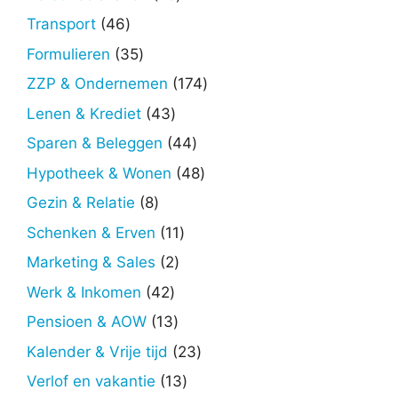
producten
46
Transport
46
producten
35
Formulieren
35
producten
174
ZZP & Ondernemen
174
producten
43
Lenen & Krediet
43
producten
44
Sparen & Beleggen
44
producten
48
Hypotheek & Wonen
48
producten
8
Gezin & Relatie
8
producten
11
Schenken & Erven
11
producten
2
Marketing & Sales
2
producten
42
Werk & Inkomen
42
producten
13
Pensioen & AOW
13
producten
23
Kalender & Vrije tijd
23
producten
13
Verlof en vakantie
13