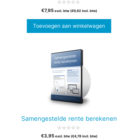
0
€
7,95
excl. btw (
€
9,62
incl. btw)
v
a
n
Toevoegen aan winkelwagen
5
Samengestelde rente berekenen
0
€
3,95
excl. btw (
€
4,78
incl. btw)