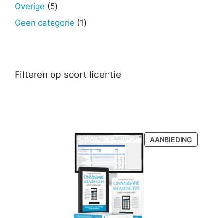
producten
5
Overige
5
producten
1
Geen categorie
1
product
Filteren op soort licentie
PRODU
AANBIEDING
IN
DE
UITVER