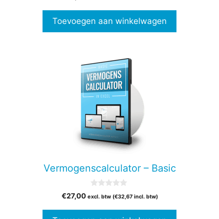
v
a
n
Toevoegen aan winkelwagen
5
Vermogenscalculator – Basic
0
€
27,00
excl. btw (
€
32,67
incl. btw)
v
a
n