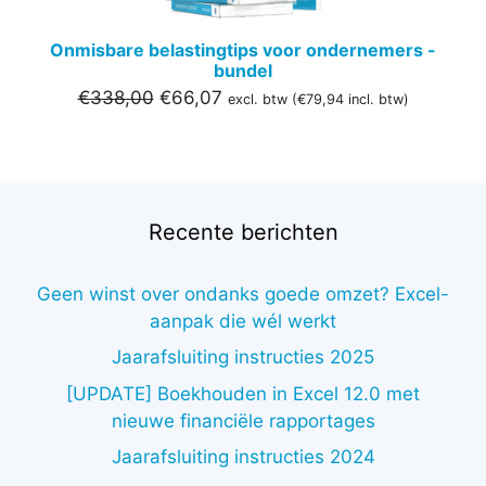
Onmisbare belastingtips voor ondernemers -
bundel
Oorspronkelijke
Huidige
€
338,00
€
66,07
excl. btw (
€
79,94
incl. btw)
prijs
prijs
was:
is:
€338,00.
€66,07.
Recente berichten
Geen winst over ondanks goede omzet? Excel-
aanpak die wél werkt
Jaarafsluiting instructies 2025
[UPDATE] Boekhouden in Excel 12.0 met
nieuwe financiële rapportages
Jaarafsluiting instructies 2024