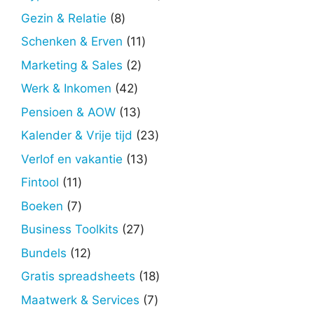
producten
8
Gezin & Relatie
8
producten
11
Schenken & Erven
11
producten
2
Marketing & Sales
2
producten
42
Werk & Inkomen
42
producten
13
Pensioen & AOW
13
producten
23
Kalender & Vrije tijd
23
producten
13
Verlof en vakantie
13
producten
11
Fintool
11
producten
7
Boeken
7
producten
27
Business Toolkits
27
producten
12
Bundels
12
producten
18
Gratis spreadsheets
18
producten
7
Maatwerk & Services
7