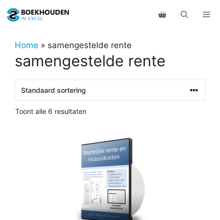
Ga
Me
naar
de
inhoud
Home
»
samengestelde rente
samengestelde rente
Toont alle 6 resultaten