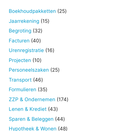
25
Boekhoudpakketten
25
producten
15
Jaarrekening
15
producten
32
Begroting
32
producten
40
Facturen
40
producten
16
Urenregistratie
16
producten
10
Projecten
10
producten
25
Personeelszaken
25
producten
46
Transport
46
producten
35
Formulieren
35
producten
174
ZZP & Ondernemen
174
producten
43
Lenen & Krediet
43
producten
44
Sparen & Beleggen
44
producten
48
Hypotheek & Wonen
48