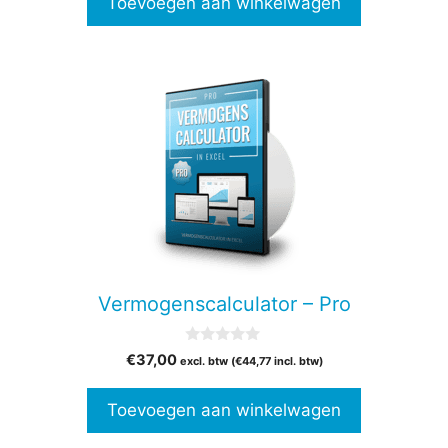
Toevoegen aan winkelwagen
5
Vermogenscalculator – Pro
0
€
37,00
excl. btw (
€
44,77
incl. btw)
v
a
n
Toevoegen aan winkelwagen
5