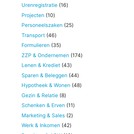
producten
16
Urenregistratie
16
producten
10
Projecten
10
producten
25
Personeelszaken
25
producten
46
Transport
46
producten
35
Formulieren
35
producten
174
ZZP & Ondernemen
174
producten
43
Lenen & Krediet
43
producten
44
Sparen & Beleggen
44
producten
48
Hypotheek & Wonen
48
producten
8
Gezin & Relatie
8
producten
11
Schenken & Erven
11
producten
2
Marketing & Sales
2
producten
42
Werk & Inkomen
42
producten