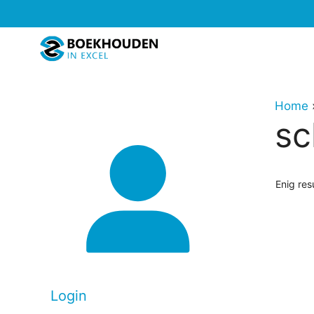
Ga
naar
de
inhoud
Home
sc
Enig res
Dit
produc
heeft
meerd
Login
variati