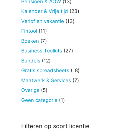
13
Pensioen & AOW
13
producten
23
Kalender & Vrije tijd
23
producten
13
Verlof en vakantie
13
producten
11
Fintool
11
producten
7
Boeken
7
producten
27
Business Toolkits
27
producten
12
Bundels
12
producten
18
Gratis spreadsheets
18
producten
7
Maatwerk & Services
7
producten
5
Overige
5
producten
1
Geen categorie
1
product
Filteren op soort licentie