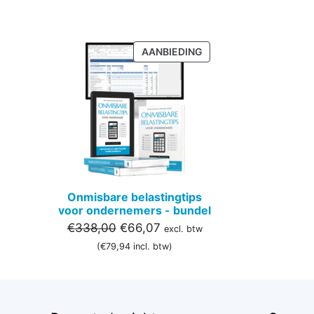
PRODUCT
AANBIEDING
IN
DE
UITVERKOOP
Onmisbare belastingtips
voor ondernemers - bundel
Oorspronkelijke
Huidige
€
338,00
€
66,07
excl. btw
prijs
prijs
(
€
79,94
incl. btw)
was:
is:
€338,00.
€66,07.