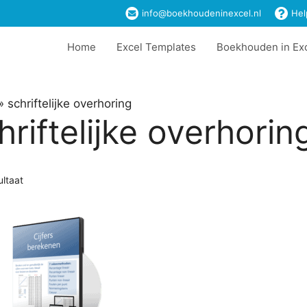
info@boekhoudeninexcel.nl
Hel
Home
Excel Templates
Boekhouden in Ex
»
schriftelijke overhoring
hriftelijke overhorin
ultaat
t
ere
es.