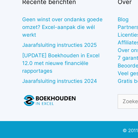
Recente berichten
Over
Geen winst over ondanks goede
Blog
omzet? Excel-aanpak die wél
Partner
werkt
Licentie
Affiliate
Jaarafsluiting instructies 2025
Over on
[UPDATE] Boekhouden in Excel
7 garant
12.0 met nieuwe financiële
Beoorde
rapportages
Veel ge
Gratis 
Jaarafsluiting instructies 2024
Zoek
naar:
© 2011