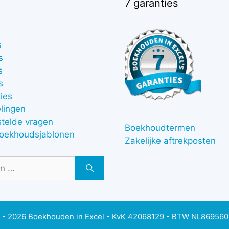
7 garanties
s
s
s
s
ies
lingen
stelde vragen
Boekhoudtermen
boekhoudsjablonen
Zakelijke aftrekposten
 - 2026 Boekhouden in Excel - KvK 42068129 - BTW NL86956