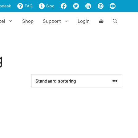
pdesk
FAQ
Blog
cel
Shop
Support
Login
g