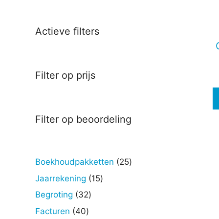
Deze
optie
kan
Actieve filters
gekoz
worde
op
Filter op prijs
de
produc
Filter op beoordeling
25
Boekhoudpakketten
25
producten
15
Jaarrekening
15
producten
32
Begroting
32
producten
40
Facturen
40