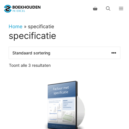
Ga
Me
naar
de
inhoud
Home
»
specificatie
specificatie
Toont alle 3 resultaten
Dit
product
heeft
meerdere
variaties.
Deze
optie