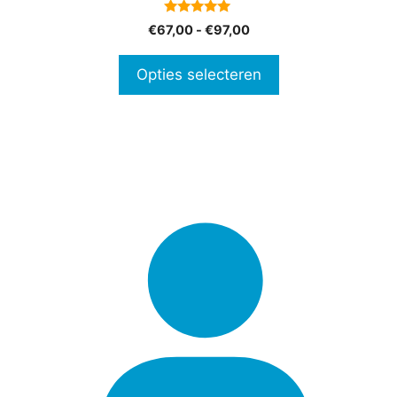
op
5.00
Prijsklasse:
€
67,00
-
€
97,00
de
van 5
€67,00
productpagina
tot
Opties selecteren
€97,00