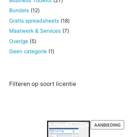
Business Toolkits
27
producten
12
Bundels
12
producten
18
Gratis spreadsheets
18
producten
7
Maatwerk & Services
7
producten
5
Overige
5
producten
1
Geen categorie
1
product
Filteren op soort licentie
PRODU
AANBIEDING
IN