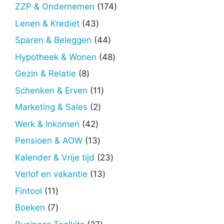
producten
174
ZZP & Ondernemen
174
producten
43
Lenen & Krediet
43
producten
44
Sparen & Beleggen
44
producten
48
Hypotheek & Wonen
48
producten
8
Gezin & Relatie
8
producten
11
Schenken & Erven
11
producten
2
Marketing & Sales
2
producten
42
Werk & Inkomen
42
producten
13
Pensioen & AOW
13
producten
23
Kalender & Vrije tijd
23
producten
13
Verlof en vakantie
13
producten
11
Fintool
11
producten
7
Boeken
7
producten
27