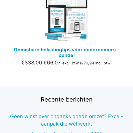
DE
UITVER
Onmisbare belastingtips voor ondernemers -
bundel
Oorspronkelijke
Huidige
€
338,00
€
66,07
excl. btw (
€
79,94
incl. btw)
prijs
prijs
was:
is:
€338,00.
€66,07.
Recente berichten
Geen winst over ondanks goede omzet? Excel-
aanpak die wél werkt