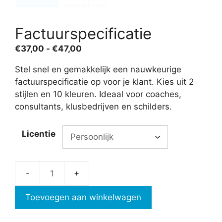
Factuurspecificatie
Prijsklasse:
€
37,00
-
€
47,00
€37,00
Stel snel en gemakkelijk een nauwkeurige
tot
factuurspecificatie op voor je klant. Kies uit 2
€47,00
stijlen en 10 kleuren. Ideaal voor coaches,
consultants, klusbedrijven en schilders.
Licentie
Factuurspecificatie
aantal
Toevoegen aan winkelwagen