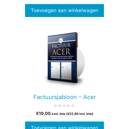
Toevoegen aan winkelwagen
Factuursjabloon – Acer
0
€
19,00
excl. btw (
€
22,99
incl. btw)
v
a
n
Toevoegen aan winkelwagen
5