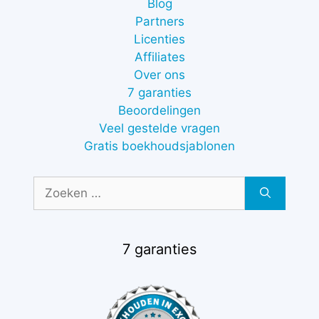
Blog
Partners
Licenties
Affiliates
Over ons
7 garanties
Beoordelingen
Veel gestelde vragen
Gratis boekhoudsjablonen
Zoek
naar:
7 garanties
€
37,00
-
Prijsklasse:
€
47,00
€37,00
tot