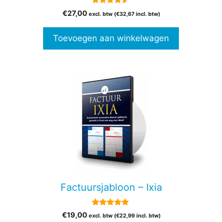
4.38
€
27,00
excl. btw (
€
32,67
incl. btw)
van 5
Toevoegen aan winkelwagen
Factuursjabloon – Ixia
5.00
€
19,00
excl. btw (
€
22,99
incl. btw)
van 5