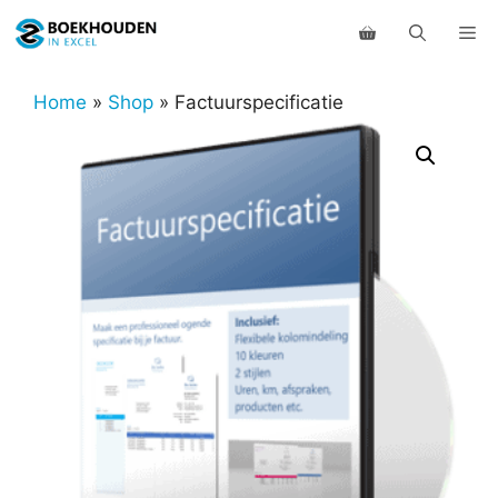
Ga
Me
naar
de
inhoud
Home
»
Shop
»
Factuurspecificatie