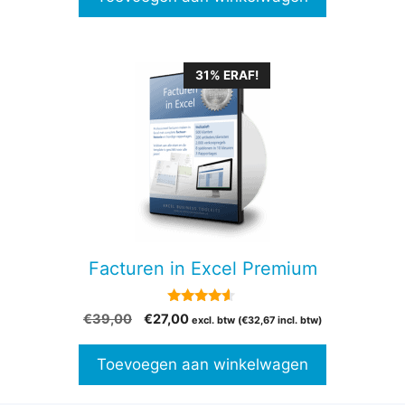
31% ERAF!
Facturen in Excel Premium
4.41
Oorspronkelijke
Huidige
€
39,00
€
27,00
excl. btw (
€
32,67
incl. btw)
van 5
prijs
prijs
was:
is:
Toevoegen aan winkelwagen
€39,00.
€27,00.