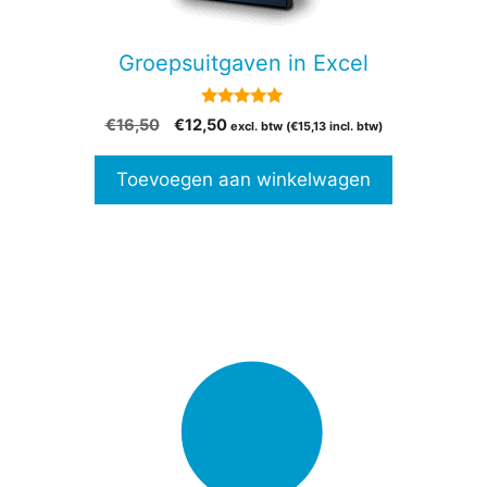
Groepsuitgaven in Excel
5.00
Oorspronkelijke
Huidige
€
16,50
€
12,50
excl. btw (
€
15,13
incl. btw)
van 5
prijs
prijs
was:
is:
Toevoegen aan winkelwagen
€16,50.
€12,50.