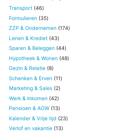
producten
46
Transport
46
producten
35
Formulieren
35
producten
174
ZZP & Ondernemen
174
producten
43
Lenen & Krediet
43
producten
44
Sparen & Beleggen
44
producten
48
Hypotheek & Wonen
48
producten
8
Gezin & Relatie
8
producten
11
Schenken & Erven
11
producten
2
Marketing & Sales
2
producten
42
Werk & Inkomen
42
producten
13
Pensioen & AOW
13
producten
23
Kalender & Vrije tijd
23
producten
13
Verlof en vakantie
13