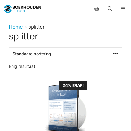
Ga
Me
naar
de
inhoud
Home
»
splitter
splitter
Enig resultaat
24% ERAF!