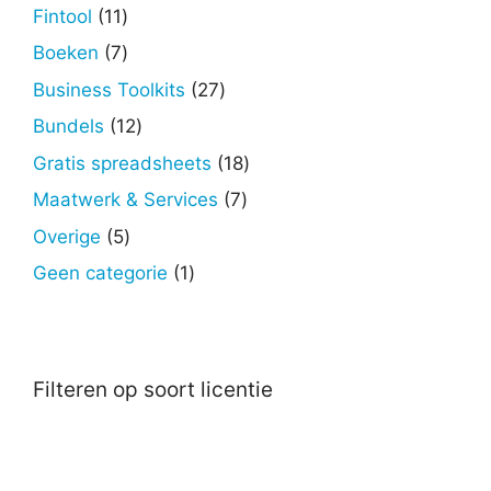
producten
11
Fintool
11
producten
7
Boeken
7
producten
27
Business Toolkits
27
producten
12
Bundels
12
producten
18
Gratis spreadsheets
18
producten
7
Maatwerk & Services
7
producten
5
Overige
5
producten
1
Geen categorie
1
product
Filteren op soort licentie