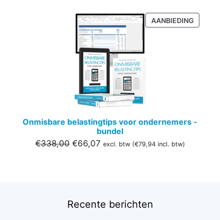
PRODU
AANBIEDING
IN
DE
UITVER
Onmisbare belastingtips voor ondernemers -
bundel
Oorspronkelijke
Huidige
€
338,00
€
66,07
excl. btw (
€
79,94
incl. btw)
prijs
prijs
was:
is:
€338,00.
€66,07.
Recente berichten