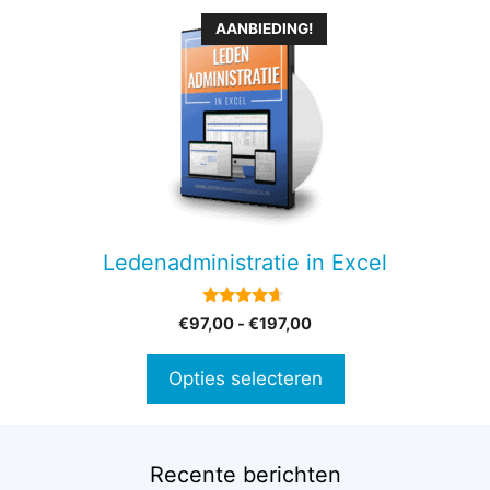
Dit
AANBIEDING!
product
heeft
meerdere
variaties.
Deze
optie
kan
gekozen
Ledenadministratie in Excel
worden
op
4.45
Prijsklasse:
€
97,00
-
€
197,00
de
van 5
€97,00
productpagina
tot
Opties selecteren
€197,00
Recente berichten