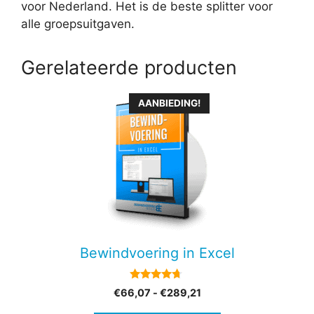
voor Nederland. Het is de beste splitter voor
alle groepsuitgaven.
Gerelateerde producten
Dit
AANBIEDING!
product
heeft
meerdere
variaties.
Deze
optie
kan
gekozen
Bewindvoering in Excel
worden
op
4.51
Prijsklasse:
€
66,07
-
€
289,21
de
van 5
€66,07
productpagina