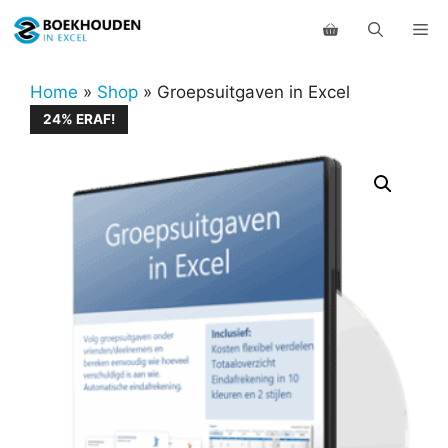
Ga
Me
naar
de
inhoud
Home
»
Shop
»
Groepsuitgaven in Excel
24% ERAF!