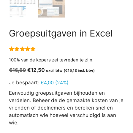
Groepsuitgaven in Excel
5.00
van 5
100% van de kopers zei tevreden te zijn.
Oorspronkelijke
Huidige
€
16,50
€
12,50
excl. btw (
€
15,13
incl. btw)
prijs
prijs
Je bespaart:
€
4,00
(24%)
was:
is:
€16,50.
€12,50.
Eenvoudig groepsuitgaven bijhouden en
verdelen. Beheer de de gemaakte kosten van je
vrienden of deelnemers en bereken snel en
automatisch wie hoeveel verschuldigd is aan
wie.