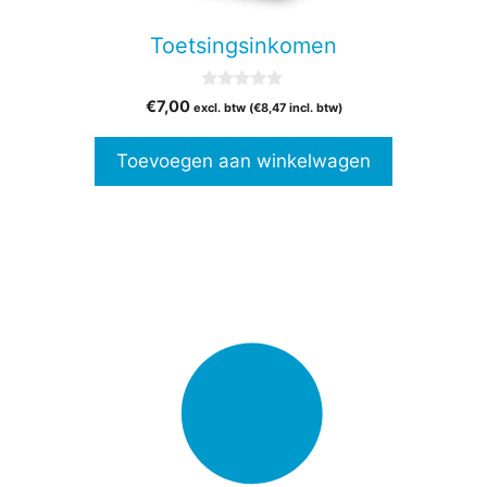
Toetsingsinkomen
0
€
7,00
excl. btw (
€
8,47
incl. btw)
v
a
n
Toevoegen aan winkelwagen
5