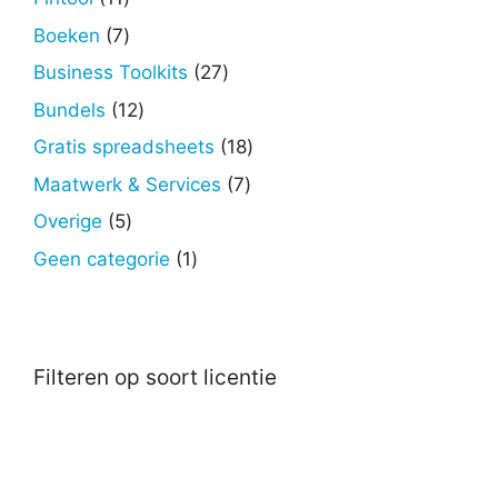
producten
7
Boeken
7
producten
27
Business Toolkits
27
producten
12
Bundels
12
producten
18
Gratis spreadsheets
18
producten
7
Maatwerk & Services
7
producten
5
Overige
5
producten
1
Geen categorie
1
product
Filteren op soort licentie