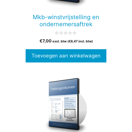
Mkb-winstvrijstelling en
ondernemersaftrek
0
€
7,00
excl. btw (
€
8,47
incl. btw)
v
a
n
Toevoegen aan winkelwagen
5