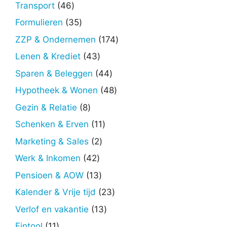
producten
46
Transport
46
producten
35
Formulieren
35
producten
174
ZZP & Ondernemen
174
producten
43
Lenen & Krediet
43
producten
44
Sparen & Beleggen
44
producten
48
Hypotheek & Wonen
48
producten
8
Gezin & Relatie
8
producten
11
Schenken & Erven
11
producten
2
Marketing & Sales
2
producten
42
Werk & Inkomen
42
producten
13
Pensioen & AOW
13
producten
23
Kalender & Vrije tijd
23
producten
13
Verlof en vakantie
13
producten
11
Fintool
11