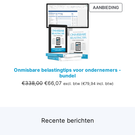
PRODU
AANBIEDING
IN
DE
UITVER
Onmisbare belastingtips voor ondernemers -
bundel
Oorspronkelijke
Huidige
€
338,00
€
66,07
excl. btw (
€
79,94
incl. btw)
prijs
prijs
was:
is:
€338,00.
€66,07.
Recente berichten