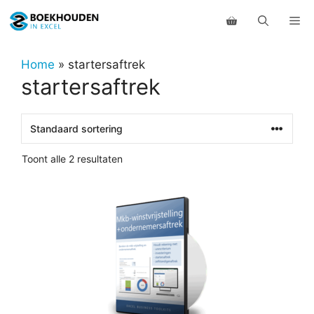
Ga
Me
naar
de
inhoud
Home
»
startersaftrek
startersaftrek
Toont alle 2 resultaten