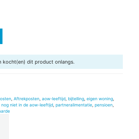
n
kocht(en) dit product onlangs.
kosten
,
Aftrekposten
,
aow-leeftijd
,
bijtelling
,
eigen woning
,
,
nog niet in de aow-leeftijd
,
partneralimentatie
,
pensioen
,
arde