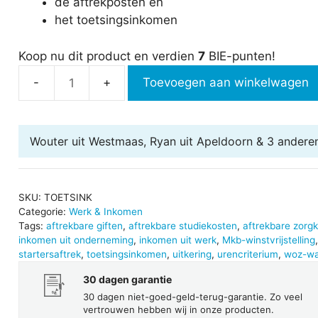
de aftrekposten en
het toetsingsinkomen
Koop nu dit product en verdien
7
BIE-punten!
Toevoegen aan winkelwagen
Toetsingsinkomen
aantal
Wouter uit Westmaas, Ryan uit Apeldoorn & 3 andere
SKU:
TOETSINK
Categorie:
Werk & Inkomen
Tags:
aftrekbare giften
,
aftrekbare studiekosten
,
aftrekbare zorg
inkomen uit onderneming
,
inkomen uit werk
,
Mkb-winstvrijstelling
startersaftrek
,
toetsingsinkomen
,
uitkering
,
urencriterium
,
woz-wa
30 dagen garantie
30 dagen niet-goed-geld-terug-garantie. Zo veel
vertrouwen hebben wij in onze producten.