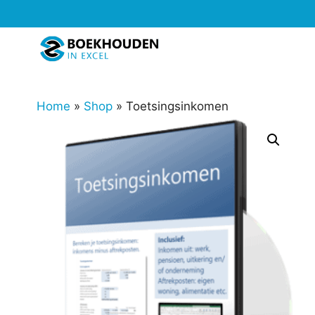
Ga
naar
de
inhoud
Home
»
Shop
»
Toetsingsinkomen