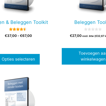
en
en & Beleggen Toolkit
Beleggen Tool
n
4.33
0
Prijsklasse:
€
37,00
-
€
67,00
€
27,00
excl. btw (
€
32,67
i
van 5
v
€37,00
a
tpagina
n
tot
5
€67,00
Toevoegen aa
Opties selecteren
winkelwagen