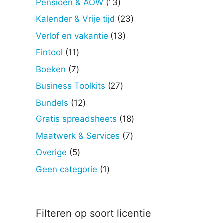
13
Pensioen & AOW
13
producten
23
Kalender & Vrije tijd
23
producten
13
Verlof en vakantie
13
producten
11
Fintool
11
producten
7
Boeken
7
producten
27
Business Toolkits
27
producten
12
Bundels
12
producten
18
Gratis spreadsheets
18
producten
7
Maatwerk & Services
7
producten
5
Overige
5
producten
1
Geen categorie
1
product
Filteren op soort licentie