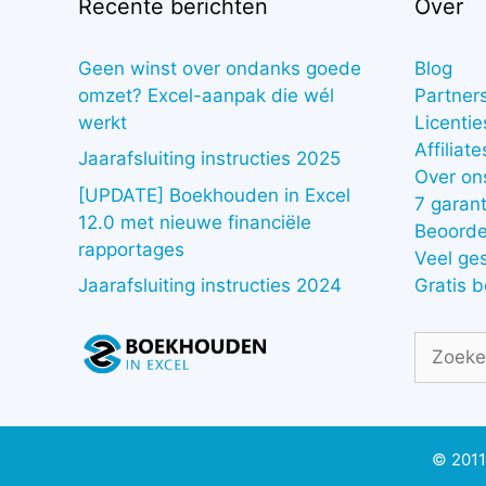
Recente berichten
Over
Geen winst over ondanks goede
Blog
omzet? Excel-aanpak die wél
Partner
werkt
Licentie
Affiliate
Jaarafsluiting instructies 2025
Over on
[UPDATE] Boekhouden in Excel
7 garant
12.0 met nieuwe financiële
Beoorde
rapportages
Veel ge
Gratis 
Jaarafsluiting instructies 2024
Zoek
naar:
© 2011