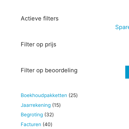
Deze
optie
kan
Actieve filters
gekoz
Spar
worde
op
Filter op prijs
de
produc
Filter op beoordeling
25
Boekhoudpakketten
25
producten
15
Jaarrekening
15
producten
32
Begroting
32
producten
40
Facturen
40