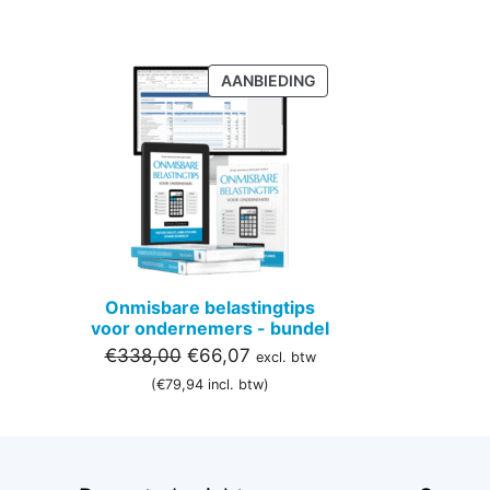
PRODUCT
AANBIEDING
IN
DE
UITVERKOOP
Onmisbare belastingtips
voor ondernemers - bundel
Oorspronkelijke
Huidige
€
338,00
€
66,07
excl. btw
prijs
prijs
(
€
79,94
incl. btw)
was:
is:
€338,00.
€66,07.