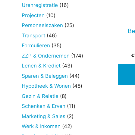
producten
16
Urenregistratie
16
producten
10
Projecten
10
producten
25
Personeelszaken
25
Be
producten
46
Transport
46
producten
35
Formulieren
35
producten
174
€
ZZP & Ondernemen
174
producten
43
Lenen & Krediet
43
producten
44
Sparen & Beleggen
44
producten
48
Hypotheek & Wonen
48
producten
8
Gezin & Relatie
8
producten
11
Schenken & Erven
11
producten
2
Marketing & Sales
2
producten
42
Werk & Inkomen
42
producten