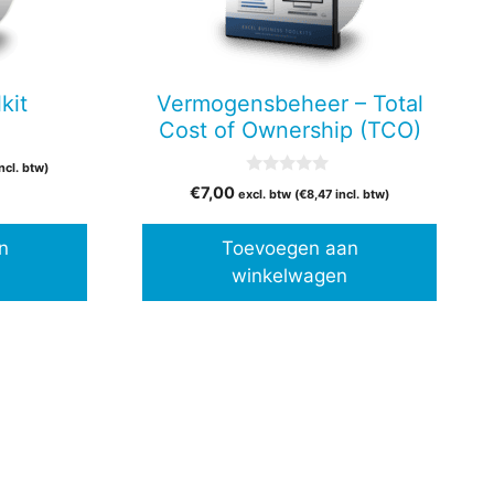
kit
Vermogensbeheer – Total
Cost of Ownership (TCO)
ncl. btw)
0
€
7,00
excl. btw (
€
8,47
incl. btw)
v
a
n
n
Toevoegen aan
5
winkelwagen