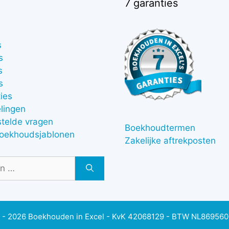
7 garanties
s
s
s
s
ies
lingen
stelde vragen
Boekhoudtermen
boekhoudsjablonen
Zakelijke aftrekposten
 - 2026 Boekhouden in Excel - KvK 42068129 - BTW NL86956