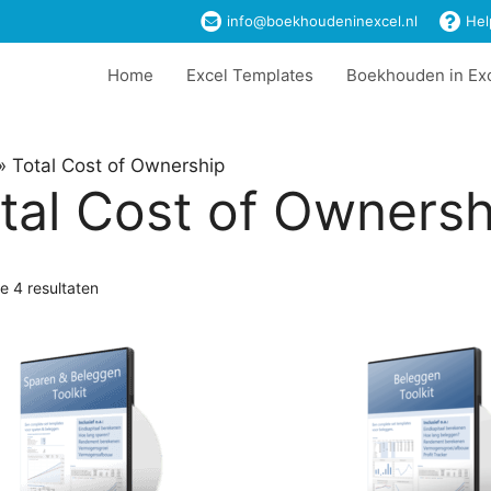
info@boekhoudeninexcel.nl
Hel
Home
Excel Templates
Boekhouden in Ex
»
Total Cost of Ownership
tal Cost of Ownersh
le 4 resultaten
t
ere
es.