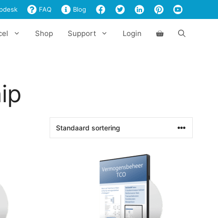
pdesk
FAQ
Blog
cel
Shop
Support
Login
ip