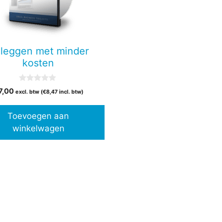
leggen met minder
kosten
0
7,00
excl. btw (
€
8,47
incl. btw)
v
a
n
Toevoegen aan
5
winkelwagen